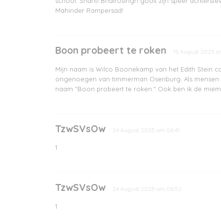
school. Shanti Bhairosingh gooit zijn speer achterste
Mahinder Rampersad!
Boon probeert te roken
15 August 2025 o
Mijn naam is Wilco Boonekamp van het Edith Stein col
ongenoegen van timmerman Osenburg. Als mensen mij 
naam "Boon probeert te roken." Ook ben ik de miem
TzwSVsOw
24 August 2025 om 06:41
1
TzwSVsOw
24 August 2025 om 06:52
1