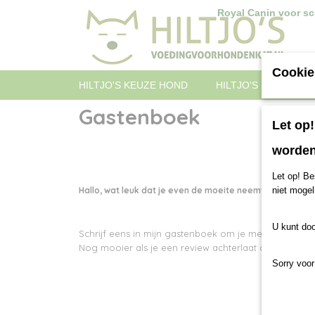
Royal Canin voor sch
Cookie
HILTJO'S KEUZE HOND
HILTJO'S KEUZE KAT
Gastenboek
Let op
worden
Let op! Be
niet mogel
Hallo, wat leuk dat je even de moeite neemt om een be
U kunt doo
Schrijf eens in mijn gastenboek om je mening over on
Nog mooier als je een review achterlaat op google
Sorry voor
Schrijf eens in mijn gom je mening over ons te delen
Nog mooier als je een review achterlaat op google 
Nog mooier als je een review achterlaat op google 
delen.