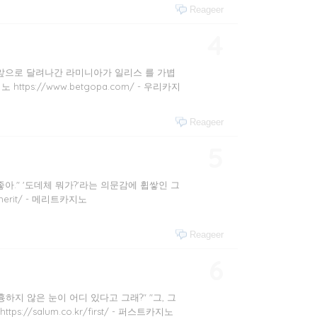
Reageer
4
 앞으로 달려나간 라미니아가 일리스 를 가볍
https://www.betgopa.com/ - 우리카지
Reageer
5
아." '도데체 뭐가?'라는 의문감에 휩쌓인 그
merit/ - 메리트카지노
Reageer
6
지 않은 눈이 어디 있다고 그래?" "그, 그
//salum.co.kr/first/ - 퍼스트카지노