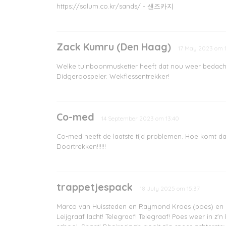
https://salum.co.kr/sands/ - 샌즈카지
Zack Kumru (Den Haag)
17 May 2023 om 
Welke tuinboonmusketier heeft dat nou weer bedacht
Didgeroospeler. Wekflessentrekker!
Co-med
14 September 2023 om 13:40
Co-med heeft de laatste tijd problemen. Hoe komt d
Doortrekken!!!!!!
trappetjespack
18 July 2025 om 15:37
Marco van Huissteden en Raymond Kroes (poes) en Urwi
Leijgraaf lacht! Telegraaf! Telegraaf! Poes weer in 