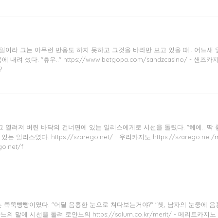
일이라 그는 아무런 반응도 하지 못하고 그것을 바라만 보고 있을 때.. 어느새
 "휴우.." https://www.betgopa.com/sandzcasino/ - 샌즈카지노 
?
열려져 버린 바닥의 건너편에 있는 일리스에게로 시선을 돌렸다. "헤에.. 딱 좋
였다. https://szarego.net/ - 우리카지노 https://szarego.net/
o.net/f
쭉빵빵이였다. "어딜 음흉한 눈으로 쳐다보는거야?" "쳇, 남자의 눈중에 음흉하
선을 돌려 로안느의 https://salum.co.kr/merit/ - 메리트카지노 https: