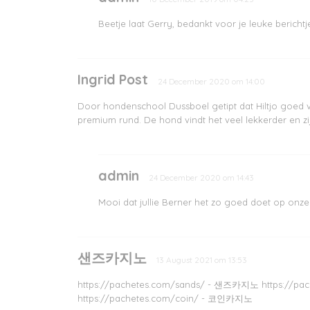
Beetje laat Gerry, bedankt voor je leuke bericht
Ingrid Post
24 December 2020 om 14:00
Door hondenschool Dussboel getipt dat Hiltjo goed
premium rund. De hond vindt het veel lekkerder en zijn
admin
24 December 2020 om 14:43
Mooi dat jullie Berner het zo goed doet op onze
샌즈카지노
13 August 2021 om 13:53
https://pachetes.com/sands/ - 샌즈카지노 https://p
https://pachetes.com/coin/ - 코인카지노