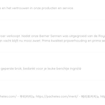
je en het vertrouwen in onze producten en service.
 voer verkoopt. Nadat onze Berner Sennen was uitgegroeid van de Ro
 vacht blijft nu mooi zwart. Prima kwaliteit prijsverhouding en prima se
 geperste brok, bedankt voor je leuke berichtje Ingrid☺
achetes.com/ - 우리카지노 https://pachetes.com/merit/ - 메리트카지노 htt