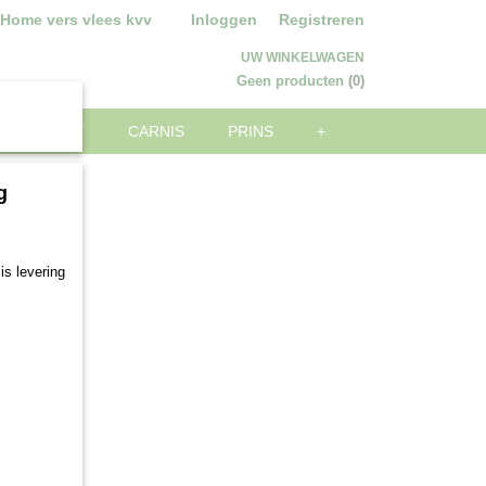
 Home vers vlees kvv
Inloggen
Registreren
UW WINKELWAGEN
Geen producten
(0)
ARE WORST
CARNIS
PRINS
+
g
is levering
ns in mijn om je mening over ons te delen.
ens in mijn gastenboek om je mening over ons te