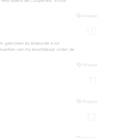
 veld tijdens de Coopertest. Vinod!
Reageer
10
aam gebroken bij Wiskunde A tot
stwerken van mij beschikbaar onder de
Reageer
11
Reageer
12