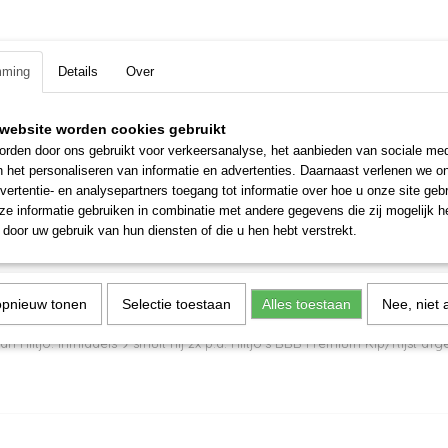
maps om de betrouwbaarheid van mijn webshop te verbeteren.Schrijf ee
maps om de betrouwbaarheid van mijn webshop te verbeteren.Schrijf ee
maps om de betrouwbaarheid van mijn webshop te verbeteren.Schrijf ee
mming
Details
Over
maps om de betrouwbaarheid van mijn webshop te verbeteren.Schrijf ee
maps om de betrouwbaarheid van mijn webshop te verbeteren.Schrijf e
website worden cookies gebruikt
maps om de betrouwbaarheid van mijn webshop te verbeteren.Schrijf e
rden door ons gebruikt voor verkeersanalyse, het aanbieden van sociale med
n het personaliseren van informatie en advertenties. Daarnaast verlenen we o
maps om de betrouwbaarheid van mijn webshop te verbeteren.Schrijf e
vertentie- en analysepartners toegang tot informatie over hoe u onze site gebru
e informatie gebruiken in combinatie met andere gegevens die zij mogelijk 
 maps om de betrouwbaarheid van mijn webshop te verbeteren.
door uw gebruik van hun diensten of die u hen hebt verstrekt.
opnieuw tonen
Selectie toestaan
Alles toestaan
Nee, niet 
 Hiltjo. Inmiddels 9 smult hij 2x p.d. Hiltjo's BBB Premium Kip/Rijst a