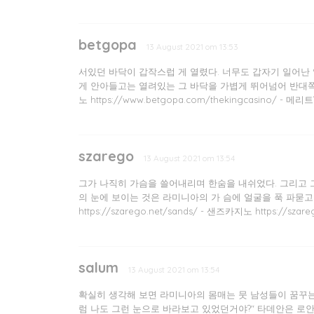
betgopa
13 August 2021 om 13:53
서있던 바닥이 갑작스럽 게 열렸다. 너무도 갑자기 일어난 
게 안아들고는 열려있는 그 바닥을 가볍게 뛰어넘어 반대쪽에 내려 섰다.
노 https://www.betgopa.com/thekingcasino/ - 메리트
szarego
13 August 2021 om 13:54
그가 나직히 가슴을 쓸어내리며 한숨을 내쉬었다. 그리고 그 
의 눈에 보이는 것은 라미니아의 가 슴에 얼굴을 푹 파묻고 있는 일리스
https://szarego.net/sands/ - 샌즈카지노 https://szareg
salum
13 August 2021 om 13:54
확실히 생각해 보면 라미니아의 몸매는 뭇 남성들이 꿈꾸는 쭉
럼 나도 그런 눈으로 바라보고 있었던거야?" 타데안은 로안느의 말에 시