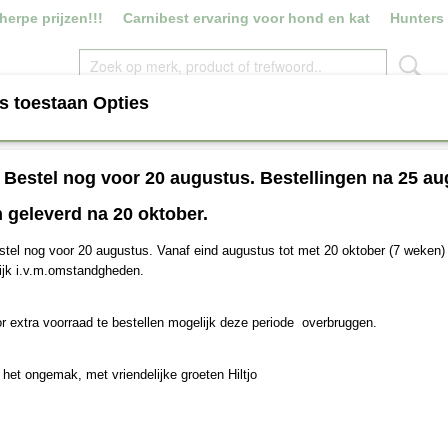
erpe prijzen!!!
Carnibest ervaring voor hond en kat
Hunters
s toestaan Opties
ROYAL CANIN
VERS VLEES
SNACKS
HOUDB
! Bestel nog voor 20 augustus. Bestellingen na 25 au
 geleverd na 20 oktober.
stel nog voor 20 augustus. Vanaf eind augustus tot met 20 oktober (7 weken) 
ijk i.v.m.omstandgheden.
richtje te plaatsen op mijn gastenboek
r extra voorraad te bestellen mogelijk deze periode overbruggen.
s te delen.
 maps om de betrouwbaarheid van mijn webshop te verbeteren.
 het ongemak, met vriendelijke groeten Hiltjo
.
maps om de betrouwbaarheid van mijn webshop te verbeteren.Schrijf ee
maps om de betrouwbaarheid van mijn webshop te verbeteren.Schrijf e