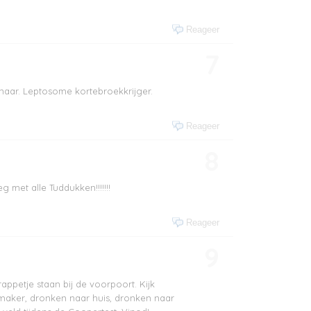
Reageer
7
naar. Leptosome kortebroekkrijger.
Reageer
8
et alle Tuddukken!!!!!!!
Reageer
9
ppetje staan bij de voorpoort. Kijk
enmaker, dronken naar huis, dronken naar