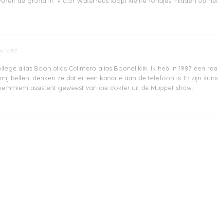
voren de grond in. Victor Waterreus loopt kleine rondjes midden op het
m 14:57
lege alias Boon alias Calimero alias Booneliklik. Ik heb in 1987 een r
bellen, denken ze dat er een kanarie aan de telefoon is. Er zijn kun
iemmiem assistent geweest van die dokter uit de Muppet show.