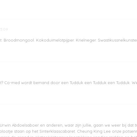
15:09
. Broodmongool. Kokoduimelotpijper. Krielneger. Swastikussnelkunste
at? Co-med wordt bemand door een Tudduk een Tudduk een Tudduk. Weg m
n Abdoelsaboer en anderen, waar zijn jullie, gaan we weer bij dat tra
z'n blootje staan op het Sinterklaascabaret. Cheung King Lee onze pots