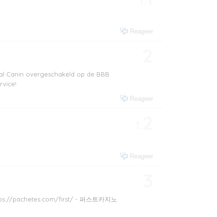
1.
Reageer
2
yal Canin overgeschakeld op de BBB
rvice!
Reageer
2
1.
Reageer
3
ps://pachetes.com/first/ - 퍼스트카지노