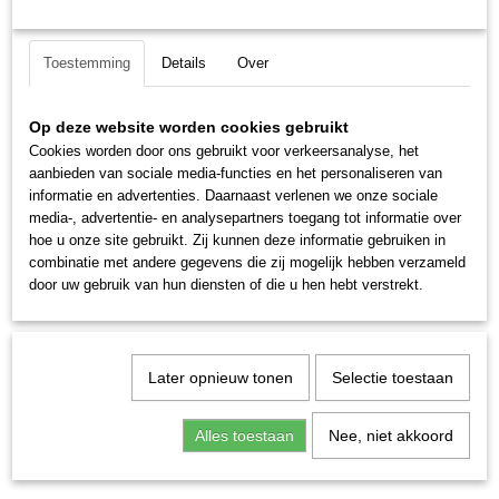
We komen vanaf
€ 200
gratis bezorgen.
Toestemming
Details
Over
Ok
Op deze website worden cookies gebruikt
Cookies worden door ons gebruikt voor verkeersanalyse, het
aanbieden van sociale media-functies en het personaliseren van
Hiltjo bezorgd uw bestelling binnen enkele dagen op uw
informatie en advertenties. Daarnaast verlenen we onze sociale
adres in Westerbork met onze eigen bezorgservice.
media-, advertentie- en analysepartners toegang tot informatie over
hoe u onze site gebruikt. Zij kunnen deze informatie gebruiken in
Op woensdag komen we vanaf 69 euro gratis bezorgen.
combinatie met andere gegevens die zij mogelijk hebben verzameld
door uw gebruik van hun diensten of die u hen hebt verstrekt.
Hiltjo bezorgd uw bestelling binnen enkele dagen op uw
adres in Westerbork met onze eigen bezorgservice.
Later opnieuw tonen
Selectie toestaan
Op woensdag komen we vanaf 69 euro gratis bezorgen.
Hiltjo bezorgd uw bestelling binnen enkele dagen op uw
Alles toestaan
Nee, niet akkoord
adres in Westerbork met onze eigen bezorgservice.