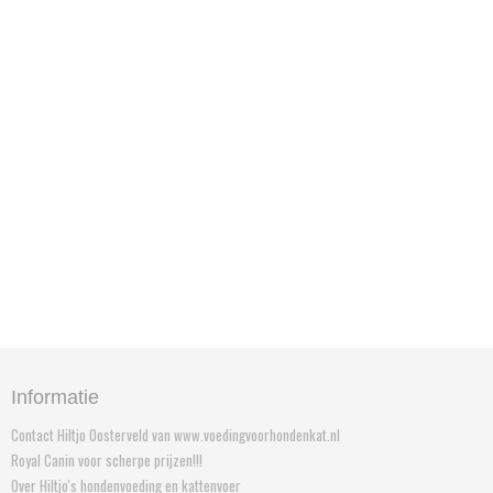
Op woensdag komen we vanaf 69 euro gratis bezorgen.
Hiltjo bezorgd uw bestelling binnen enkele dagen op uw
adres in met onze eigen bezorgservice.
Op woensdag komen we vanaf 69 euro gratis bezorgen.
Hiltjo bezorgd uw bestelling binnen enkele dagen op uw
adres in met onze eigen bezorgservice.
Op woensdag komen we vanaf 69 euro gratis bezorgen.
Informatie
Contact Hiltjo Oosterveld van www.voedingvoorhondenkat.nl
Royal Canin voor scherpe prijzen!!!
Over Hiltjo's hondenvoeding en kattenvoer