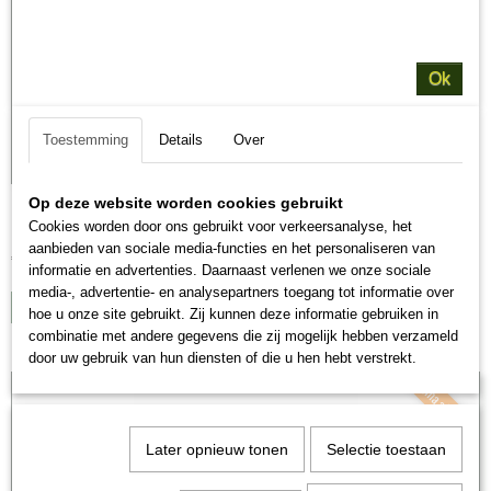
Ok
Toestemming
Details
Over
Op deze website worden cookies gebruikt
Prins Mini Super
Prins Procare mini Super is uitermate geschikt voor kleine…
Cookies worden door ons gebruikt voor verkeersanalyse, het
aanbieden van sociale media-functies en het personaliseren van
€ 62,95
informatie en advertenties. Daarnaast verlenen we onze sociale
media-, advertentie- en analysepartners toegang tot informatie over
IN WINKELWAGEN
hoe u onze site gebruikt. Zij kunnen deze informatie gebruiken in
combinatie met andere gegevens die zij mogelijk hebben verzameld
door uw gebruik van hun diensten of die u hen hebt verstrekt.
Met smaakgarantie
Later opnieuw tonen
Selectie toestaan