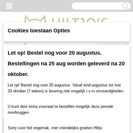
Cookies toestaan Opties
Inloggen
Registreren
UW WINKELWAGEN
Geen producten
(0)
Let op! Bestel nog voor 20 augustus.
Bestellingen na 25 aug worden geleverd na 20
Top verkocht
Selecteer 1 of meerdere
oktober.
opties
Let op! Bestel nog voor 20 augustus. Vanaf eind augustus tot met
20 oktober (7 weken) is levering niet mogelijk i.v.m.omstandgheden.
Sorteer op:
U kunt door extra voorraad te bestellen mogelijk deze periode
overbruggen.
Gratis verzending
Sorry voor het ongemak, met vriendelijke groeten Hiltjo