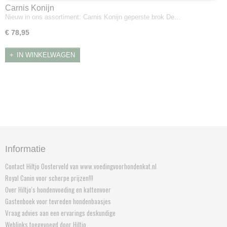
Carnis Konijn
Nieuw in ons assortiment: Carnis Konijn geperste brok De…
€ 78,95
IN WINKELWAGEN
Informatie
Contact Hiltjo Oosterveld van www.voedingvoorhondenkat.nl
Royal Canin voor scherpe prijzen!!!
Over Hiltjo's hondenvoeding en kattenvoer
Gastenboek voor tevreden hondenbaasjes
Vraag advies aan een ervarings deskundige
Weblinks toegevoegd door Hiltjo