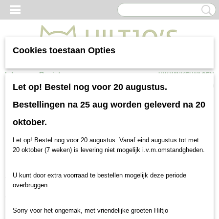
Cookies toestaan Opties
Inloggen
Registreren
UW WINKELWAGEN
Geen producten
(0)
Let op! Bestel nog voor 20 augustus.
Geperste, geëxtrudeerde of
Bestellingen na 25 aug worden geleverd na 20
oktober.
geëxpandeerde hondenbrokken
Let op! Bestel nog voor 20 augustus. Vanaf eind augustus tot met
20 oktober (7 weken) is levering niet mogelijk i.v.m.omstandgheden.
Geperste hondenbrokken worden op lagere temperaturen geperst,
U kunt door extra voorraad te bestellen mogelijk deze periode
van 38 tot 70 graden. Doordat gebruik wordt gemaakt van zo’n
overbruggen.
lage temperatuur kan er geen gebruik worden gemaakt van vers
vlees, maar kan alleen vleesmeel gebruikt worden. Dit vleesmeel is
dus al voorbewerkt. Doordat deze brokken geperst worden neemt
Sorry voor het ongemak, met vriendelijke groeten Hiltjo
het volume af, maar vaak bevatten deze brokken meer