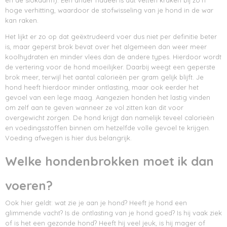
en de slokdarm). Een ander nadeel is dat vetten kraken bij zo’n
hoge verhitting, waardoor de stofwisseling van je hond in de war
kan raken.
Het lijkt er zo op dat geëxtrudeerd voer dus niet per definitie beter
is, maar geperst brok bevat over het algemeen dan weer meer
koolhydraten en minder vlees dan de andere types. Hierdoor wordt
de vertering voor de hond moeilijker. Daarbij weegt een geperste
brok meer, terwijl het aantal calorieën per gram gelijk blijft. Je
hond heeft hierdoor minder ontlasting, maar ook eerder het
gevoel van een lege maag. Aangezien honden het lastig vinden
om zelf aan te geven wanneer ze vol zitten kan dit voor
overgewicht zorgen. De hond krijgt dan namelijk teveel calorieën
en voedingsstoffen binnen om hetzelfde volle gevoel te krijgen.
Voeding afwegen is hier dus belangrijk.
Welke hondenbrokken moet ik dan
voeren?
Ook hier geldt: wat zie je aan je hond? Heeft je hond een
glimmende vacht? Is de ontlasting van je hond goed? Is hij vaak ziek
of is het een gezonde hond? Heeft hij veel jeuk, is hij mager of