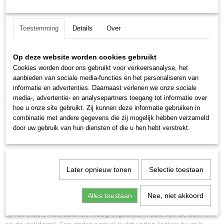
koolhydraten zoals granen. Als er gebruik is gemaakt van
koudgeperste olie of koudgeperst vet is er minder sprake van
bewerking, waardoor het iets gezonder kan zijn. Geperste
Toestemming
Details
Over
Ok
hondenbrokken vallen makkelijker uit elkaar in de maag van je
hond en zorgen dus voor een hoge verteerbaarheid.
Op deze website worden cookies gebruikt
Geëxtrudeerde hondenbrokken worden op hoge temperatuur
Cookies worden door ons gebruikt voor verkeersanalyse, het
verhit, sowieso boven de 100 graden. De ingrediënten zetten juist
aanbieden van sociale media-functies en het personaliseren van
uit, waardoor kauwen gestimuleerd wordt. Deze brokken zuigen
informatie en advertenties. Daarnaast verlenen we onze sociale
zich vol in de maag. Geëxpandeerde hondenbrokken zitten hier
media-, advertentie- en analysepartners toegang tot informatie over
tussenin. Dit voer is zwaarder dan geperst brok, maar lichter dan
hoe u onze site gebruikt. Zij kunnen deze informatie gebruiken in
geëxtrudeerd voer.
combinatie met andere gegevens die zij mogelijk hebben verzameld
door uw gebruik van hun diensten of die u hen hebt verstrekt.
Voor- en nadelen
Vroeger werden granen niet vooraf bewerkt en was extruderen
nodig om de verteerbaarheid van de koolhydraten te verhogen.
Later opnieuw tonen
Selectie toestaan
Nu worden granen wel bewerkt dus maakt dit niet uit. Een nadeel
van geëxtrudeerd voer is dat de brokken uitzetten en dus groter
worden qua volume, dit vergroot de kans op maagtorsie (ook wel
Alles toestaan
Nee, niet akkoord
maagkanteling genoemd, waarbij de maag binnen de buikholte om
zijn as draait, waardoor de maag afgesloten raakt van de darmen