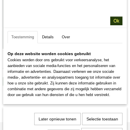
Ok
Toestemming
Details
Over
Op deze website worden cookies gebruikt
Kunststof Voerton
Beschrijving Kunstof voerton gemaakt van 100% PP waar geen…
Cookies worden door ons gebruikt voor verkeersanalyse, het
aanbieden van sociale media-functies en het personaliseren van
€ 10,00
informatie en advertenties. Daarnaast verlenen we onze sociale
media-, advertentie- en analysepartners toegang tot informatie over
IN WINKELWAGEN
hoe u onze site gebruikt. Zij kunnen deze informatie gebruiken in
combinatie met andere gegevens die zij mogelijk hebben verzameld
door uw gebruik van hun diensten of die u hen hebt verstrekt.
Later opnieuw tonen
Selectie toestaan