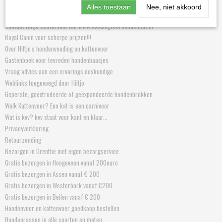
Alles toestaan
Nee, niet akkoord
Informatie
Contact Hiltjo Oosterveld van www.voedingvoorhondenkat.nl
Royal Canin voor scherpe prijzen!!!
Over Hiltjo's hondenvoeding en kattenvoer
Gastenboek voor tevreden hondenbaasjes
Vraag advies aan een ervarings deskundige
Weblinks toegevoegd door Hiltjo
Geperste, geëxtrudeerde of geëxpandeerde hondenbrokken
Welk Kattenvoer? Een kat is een carnivoor
Wat is kvv? kvv staat voor kant en klaar...
Privacyverklaring
Retourzending
Bezorgen in Drenthe met eigen bezorgservice
Gratis bezorgen in Hoogeveen vanaf 200euro
Gratis bezorgen in Assen vanaf € 200
Gratis bezorgen in Westerbork vanaf €200
Gratis bezorgen in Beilen vanaf € 200
Hondenvoer en kattenvoer goedkoop bestellen
Hondenrassen in alle soorten en maten.