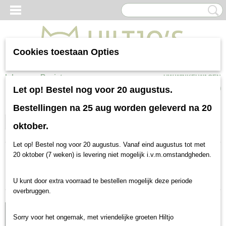
Cookies toestaan Opties
Inloggen
Registreren
UW WINKELWAGEN
Geen producten
(0)
Let op! Bestel nog voor 20 augustus.
Bestellingen na 25 aug worden geleverd na 20
Top verkocht
Selecteer 1 of meerdere
oktober.
opties
Let op! Bestel nog voor 20 augustus. Vanaf eind augustus tot met
20 oktober (7 weken) is levering niet mogelijk i.v.m.omstandgheden.
Sorteer op:
U kunt door extra voorraad te bestellen mogelijk deze periode
overbruggen.
100% PP
Sorry voor het ongemak, met vriendelijke groeten Hiltjo