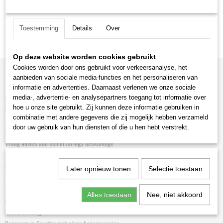
Carnis Hondenvoer
Carnis Kattenvoer
Toestemming
Details
Over
Ok
Op deze website worden cookies gebruikt
Cookies worden door ons gebruikt voor verkeersanalyse, het
aanbieden van sociale media-functies en het personaliseren van
Informatie
informatie en advertenties. Daarnaast verlenen we onze sociale
Contact Hiltjo Oosterveld van www.voedingvoorhondenkat.nl
media-, advertentie- en analysepartners toegang tot informatie over
hoe u onze site gebruikt. Zij kunnen deze informatie gebruiken in
Royal Canin voor scherpe prijzen!!!
combinatie met andere gegevens die zij mogelijk hebben verzameld
Over Hiltjo's hondenvoeding en kattenvoer
door uw gebruik van hun diensten of die u hen hebt verstrekt.
Gastenboek voor tevreden hondenbaasjes
Vraag advies aan een ervarings deskundige
Weblinks toegevoegd door Hiltjo
Geperste, geëxtrudeerde of geëxpandeerde hondenbrokken
Later opnieuw tonen
Selectie toestaan
Welk Kattenvoer? Een kat is een carnivoor
Wat is kvv? kvv staat voor kant en klaar...
Alles toestaan
Nee, niet akkoord
Privacyverklaring
Retourzending