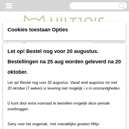
Cookies toestaan Opties
Inloggen
Registreren
UW WINKELWAGEN
Geen producten
(0)
Let op! Bestel nog voor 20 augustus.
Hondenvoer
Bestellingen na 25 aug worden geleverd na 20
oktober.
Hondenbrok
Hondenvoer
Let op! Bestel nog voor 20 augustus. Vanaf eind augustus tot met
hondenvoer
Hier vind je een groot aanbod van
. Divers assortiment
20 oktober (7 weken) is levering niet mogelijk i.v.m.omstandgheden.
hondenvoer voor speciale behoeften van je hond. Bij Hiltjo"s voeding voor hond
en kat vind je altijd de juiste hondenbrok voor je viervoeter! Heb je hulp nodig
U kunt door extra voorraad te bestellen mogelijk deze periode
bij het kiezen van het juiste voer?Vraag het Hiltjo bv via whatsapp op
overbruggen.
0613197606
Hondenvoer
bevat naast de vele voedingsstoffenrijke ingrediënten
Sorry voor het ongemak, met vriendelijke groeten Hiltjo
een maximaal restwatergehalte van plusminnus 10 procent. Door dit