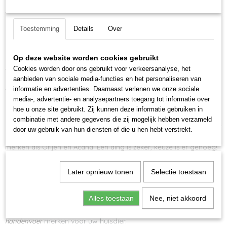
lage vochtgehalte kan droogvoer voor honden bijzonder lang
worden bewaard. In principe is droogvoer energierijker dan
dezelfde hoeveelheid natvoer en kan daarom in kleinere
Toestemming
Details
Over
hoeveelheden worden gevoerd.
Ok
Per
hondenvoer
merk zijn er diverse varianten
hondenvoer
voor
Op deze website worden cookies gebruikt
kleine, middelgrote- en grote honden. Het is belangrijk dat voer
Cookies worden door ons gebruikt voor verkeersanalyse, het
voor honden rekening houdt met de verschillende behoeften van
aanbieden van sociale media-functies en het personaliseren van
onze huisdieren. Zo hebben kleinere rassen baat bij een klein
informatie en advertenties. Daarnaast verlenen we onze sociale
formaat brok die ze eenvoudig kunnen vastpakken en opeten.
media-, advertentie- en analysepartners toegang tot informatie over
Hondenvoer
heb je in alle soorten, van speciaal
hondenvoer
voor
hoe u onze site gebruikt. Zij kunnen deze informatie gebruiken in
puppy's of senior honden tot rasspecifieke voeding. Zo bieden wij
combinatie met andere gegevens die zij mogelijk hebben verzameld
puppy brokken aan, maar ook senior hondenbrokken. Zoek je voer
door uw gebruik van hun diensten of die u hen hebt verstrekt.
dat weinig ontlasting geeft? Kijk dan eens bij het vers voer, of bij
merken als Orijen en Acana. Een ding is zeker, keuze is er genoeg!
Hiltjo's
Brokken hebben een Gebalanceerde Samenstelling. Zo
Later opnieuw tonen
Selectie toestaan
jo's
blijft je hond Vrolijk & Gezond! Maak nu Kennis met Hilt
Premium Hondenvoeding.
Alles toestaan
Nee, niet akkoord
Bij Hiltjo kunt u goedkoop
bestellen tegen zeer
hondenvoer
aantrekkelijke prijzen. Ons assortiment bevat de beste
merken voor uw huisdier.
hondenvoer