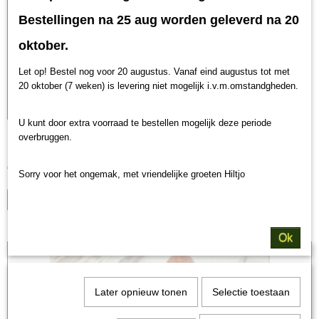
Bestellingen na 25 aug worden geleverd na 20
oktober.
Let op! Bestel nog voor 20 augustus. Vanaf eind augustus tot met
20 oktober (7 weken) is levering niet mogelijk i.v.m.omstandgheden.
U kunt door extra voorraad te bestellen mogelijk deze periode
Hunters Home 6 meats
overbruggen.
Hunters Home 6 meats 4 dogs De producten van Hunters Home…
€ 5,00
Sorry voor het ongemak, met vriendelijke groeten Hiltjo
IN WINKELWAGEN
Ok
Later opnieuw tonen
Selectie toestaan