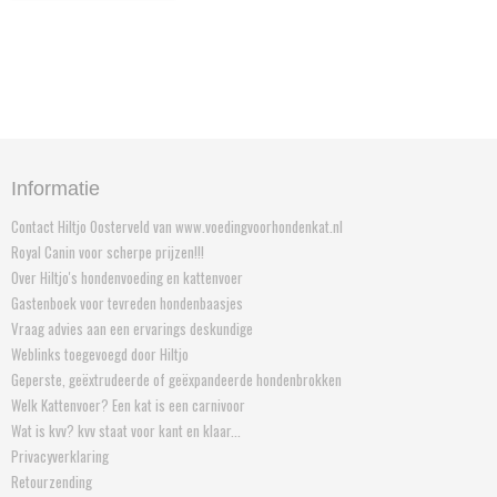
Informatie
Contact Hiltjo Oosterveld van www.voedingvoorhondenkat.nl
Royal Canin voor scherpe prijzen!!!
Over Hiltjo's hondenvoeding en kattenvoer
Gastenboek voor tevreden hondenbaasjes
Vraag advies aan een ervarings deskundige
Weblinks toegevoegd door Hiltjo
Geperste, geëxtrudeerde of geëxpandeerde hondenbrokken
Welk Kattenvoer? Een kat is een carnivoor
Wat is kvv? kvv staat voor kant en klaar...
Privacyverklaring
Retourzending