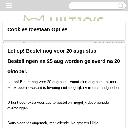
Cookies toestaan Opties
Inloggen
Registreren
UW WINKELWAGEN
Geen producten
(0)
Let op! Bestel nog voor 20 augustus.
Bestellingen na 25 aug worden geleverd na 20
oktober.
Let op! Bestel nog voor 20 augustus. Vanaf eind augustus tot met
20 oktober (7 weken) is levering niet mogelijk i.v.m.omstandgheden.
U kunt door extra voorraad te bestellen mogelijk deze periode
overbruggen.
BBB Kat Sensitive
Sorry voor het ongemak, met vriendelijke groeten Hiltjo
€ 38,00
(inclusief btw 21%)