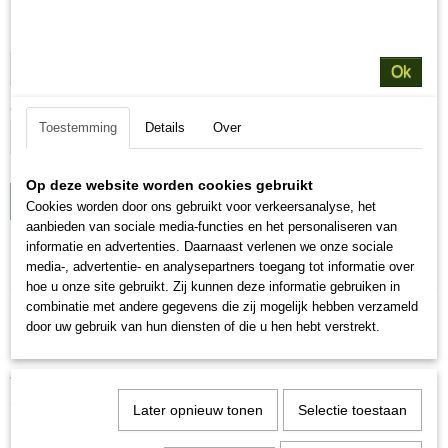
Naamloze set
Ok
Aantal
Toestemming
Details
Over
Op deze website worden cookies gebruikt
IN WINKELWAGEN
Cookies worden door ons gebruikt voor verkeersanalyse, het
aanbieden van sociale media-functies en het personaliseren van
informatie en advertenties. Daarnaast verlenen we onze sociale
Specificaties
media-, advertentie- en analysepartners toegang tot informatie over
hoe u onze site gebruikt. Zij kunnen deze informatie gebruiken in
Netto gewicht
Omschrijving
combinatie met andere gegevens die zij mogelijk hebben verzameld
10,00 Kg
door uw gebruik van hun diensten of die u hen hebt verstrekt.
Bruto gewicht
BBB Premium Kat Sensitive
10,00 Kg
Volwassen katten zijn in de bloei van hun leven en stellen
speciale eisen aan hun voeding. Premium Kat Sensitive is een
Later opnieuw tonen
Selectie toestaan
hoogwaardige premiumvoeding voor volwassen kieskeurige
katten van alle rassen met allergieën,