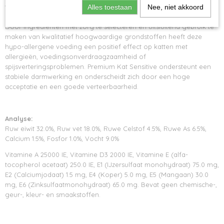
voedingsonverdraagzaamheid of spijsverteringsproblemen.
Alles toestaan
Nee, niet akkoord
Door ingrediënten met zorg te selecteren en uitsluitend gebruik te
maken van kwalitatief hoogwaardige grondstoffen heeft deze
hypo-allergene voeding een positief effect op katten met
allergieën, voedingsonverdraagzaamheid of
spijsverteringsproblemen. Premium Kat Sensitive ondersteunt een
stabiele darmwerking en onderscheidt zich door een hoge
acceptatie en een goede verteerbaarheid.
Analyse:
Ruw eiwit 32.0%, Ruw vet 18.0%, Ruwe Celstof 4.5%, Ruwe As 6.5%,
Calcium 1.5%, Fosfor 1.0%, Vocht 9.0%
Vitamine A 25000 IE, Vitamine D3 2000 IE, Vitamine E (alfa-
tocopherol acetaat) 250.0 IE, E1 (IJzersulfaat monohydraat) 75.0 mg,
E2 (Calciumjodaat) 1.5 mg, E4 (Koper) 5.0 mg, E5 (Mangaan) 30.0
mg, E6 (Zinksulfaatmonohydraat) 65.0 mg. Bevat geen chemische-,
geur-, kleur- en smaakstoffen.