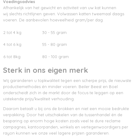
Voedingsadvies
Afhankelijk van het gewicht en activiteit van uw kat kunnen
wij slechts richtlijnen geven. Volwassen katten tweemaal daags
voeren. De aanbevolen hoeveelheid gram/per dag.
2 tot 4 kg
30 - 55 gram
4 tot 6 kg
55 - 80 gram
6 tot 8kg
80 - 100 gram
Sterk in ons eigen merk
Wij garanderen u topkwaliteit tegen een scherpe prijs, de nieuwste
productiemethodes én minder voeren. Beiler Beest en Boel
onderscheidt zich in de markt door de focus te leggen op een
uistekende prijs/kwaliteit verhouding.
Daarom betaalt u bij ons de brokken en niet een mooie bedrukte
verpakking. Door het uitschakelen van de tussenhandel én de
besparing op enorm hoge kosten zoals veel te dure reclame
campagnes, kantoorpanden, winkels en vertegenwoordigers per
rayon kunnen we onze veel lagere prijzen garanderen.