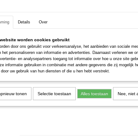
Omschrijving
Bruto gewicht
9,60 Kg
Volle doos houdbare worst 12x800 gram
mming
Details
Over
Keuze uit de volgende smaken:
12x800 Kalkoen,12x800 Kip,12x800 Lam,12x800
website worden cookies gebruikt
rden door ons gebruikt voor verkeersanalyse, het aanbieden van sociale med
12x800 Kip-Zalm
n het personaliseren van informatie en advertenties. Daarnaast verlenen we o
10x800 10x800 10x800 10x800 10x800 10x800 10x800 10x800 10x80
vertentie- en analysepartners toegang tot informatie over hoe u onze site gebru
10x800 10x800 10x800
e informatie gebruiken in combinatie met andere gegevens die zij mogelijk 
door uw gebruik van hun diensten of die u hen hebt verstrekt.
opnieuw tonen
Selectie toestaan
Alles toestaan
Nee, niet 
Sterk in Hiltjo's merk BBB voe
merken hondenvoer en kattenvoer