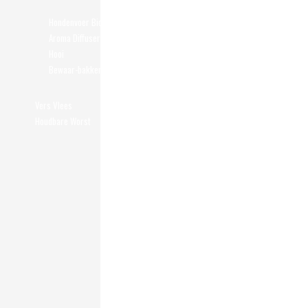
Hondenvoer Biologisch
Aroma Diffusers
Hooi
Bewaar-bakken
Vers Vlees
Carnis
Houdbare Worst