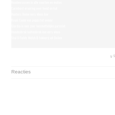
Hondenrassen in alle soorten en maten.
Carnibest ervaring voor hond en kat
Hunters Home vers vlees kvv
Royal Canin van puppy tot senior
Giardia is een zeer besmettelijke parasiet
Hondenbrok kattenbrok kvv vers vlees
Stal O Fields Welsh B fokkerij uit Beilen
© 2022 www.voedingvoorhondenkat.nl - Powered b
y 
Reacties