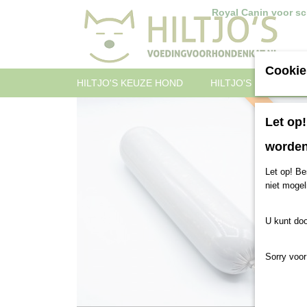
Royal Canin voor sch
Cookie
HILTJO'S KEUZE HOND
HILTJO'S KEUZE KAT
Graanvrij
Let op
worden
Let op! Be
niet mogel
U kunt doo
Sorry voor