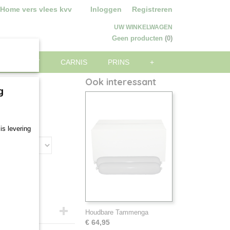
 Home vers vlees kvv
Inloggen
Registreren
UW WINKELWAGEN
Geen producten
(0)
ARE WORST
CARNIS
PRINS
+
Ook interessant
g
is levering
Houdbare Tammenga
€ 64,95