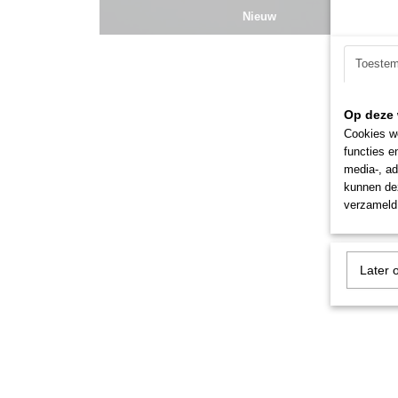
Nieuw
Toeste
Op deze 
Cookies wo
functies e
media-, ad
kunnen dez
verzameld 
Later 