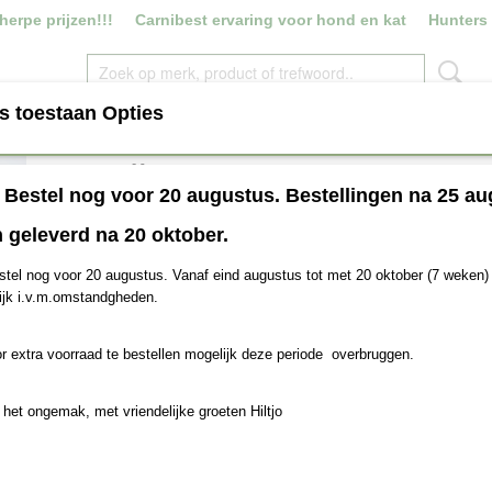
erpe prijzen!!!
Carnibest ervaring voor hond en kat
Hunters
s toestaan Opties
ROYAL CANIN
VERS VLEES
SNACKS
HOUDB
Houdbare worst 12x800
! Bestel nog voor 20 augustus. Bestellingen na 25 au
€ 50,00
 geleverd na 20 oktober.
(inclusief btw 21%)
stel nog voor 20 augustus. Vanaf eind augustus tot met 20 oktober (7 weken) 
Volle doos worst
Aantal
ijk i.v.m.omstandgheden.
r extra voorraad te bestellen mogelijk deze periode overbruggen.
IN WINKELWAGEN
 het ongemak, met vriendelijke groeten Hiltjo
Specificaties
Netto gewicht
9,60 Kg