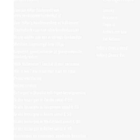
Contact Hiltjo Oosterveld van
Snacks
www.voedingvoorhondenkat.nl
Graanvrij
Over Hiltjo's hondenvoeding en kattenvoer
Geperst
Gastenboek voor tevreden hondenbaasjes
Andere merken
Vraag advies aan een ervarings deskundige
Kat Natvoer
Weblinks toegevoegd door Hiltjo
Hiltjo's Choice Hond
Geperste, geëxtrudeerde of geëxpandeerde
Hiltjo's Choice Kat
hondenbrokken
Welk Kattenvoer? Een kat is een carnivoor
Wat is kvv? kvv staat voor kant en klaar...
Privacyverklaring
Retourzending
Bezorgen in Drenthe met eigen bezorgservice
Gratis bezorgen in Zwolle vanaf € 99
Gratis bezorgen in Hoogeveen vanaf € 99
Gratis bezorgen in Assen vanaf € 99
Gratis bezorgen in Westerbork vanaf € 99
Gratis bezorgen in Beilen vanaf € 99
Hondenvoer en kattenvoer goedkoop bestellen