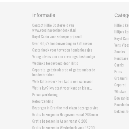
Informatie
Categ
Contact Hiltjo Oosterveld van
Hiltjo's k
www.voedingvoorhondenkat.nl
Hiltjo's k
Royal Canin voor scherpe prijzen!!!
Royal Can
Over Hiltjo's hondenvoeding en kattenvoer
Vers Vlee
Gastenboek voor tevreden hondenbaasjes
Snacks
Vraag advies aan een ervarings deskundige
Houdbare
Weblinks toegevoegd door Hiltjo
Carnis
Geperste, geëxtrudeerde of geëxpandeerde
Prins
hondenbrokken
Graanvrij
Welk Kattenvoer? Een kat is een carnivoor
Geperst
Wat is kvv? kvv staat voor kant en klaar...
Whiskas
Privacyverklaring
Bewaar-b
Retourzending
Paardenb
Bezorgen in Drenthe met eigen bezorgservice
Dekreu Ja
Gratis bezorgen in Hoogeveen vanaf 200euro
Gratis bezorgen in Assen vanaf € 200
Gratis bezorgen in Westerbork vanaf €200