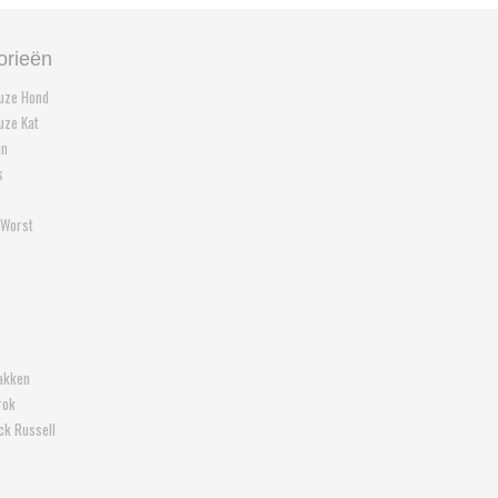
orieën
euze Hond
euze Kat
in
s
 Worst
akken
rok
ck Russell