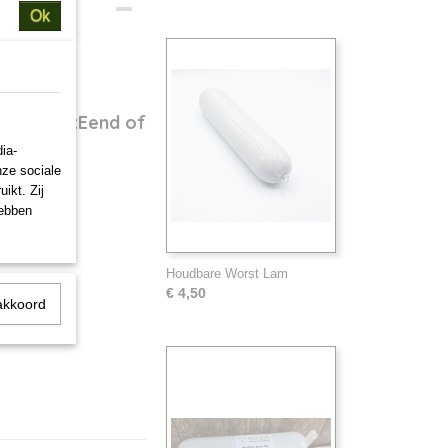
Ok
 Rund,12xEend of
ia-
nze sociale
0 10x800 10x800 10x800
ikt. Zij
hebben
Houdbare Worst Lam
€ 4,50
akkoord
ding voor hond en kat met smaakgarant
 kan Hiltjo voordelig en snel voor u 