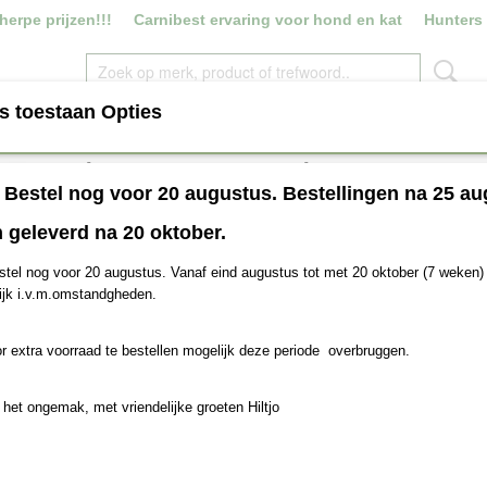
erpe prijzen!!!
Carnibest ervaring voor hond en kat
Hunters
s toestaan Opties
ROYAL CANIN
VERS VLEES
SNACKS
HOUDB
Prins Super Active
ding
! Bestel nog voor 20 augustus. Bestellingen na 25 au
€ 79,95
 geleverd na 20 oktober.
(inclusief btw 21%)
stel nog voor 20 augustus. Vanaf eind augustus tot met 20 oktober (7 weken) 
Naamloze set
Aantal
ijk i.v.m.omstandgheden.
r extra voorraad te bestellen mogelijk deze periode overbruggen.
IN WINKELWAGEN
 het ongemak, met vriendelijke groeten Hiltjo
Specificaties
Netto gewicht
20,00 Kg