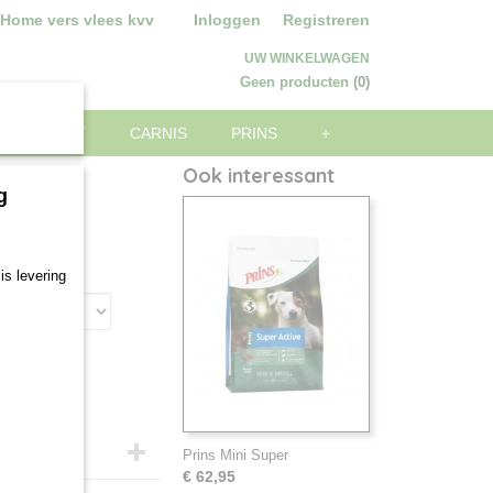
 Home vers vlees kvv
Inloggen
Registreren
UW WINKELWAGEN
Geen producten
(0)
ARE WORST
CARNIS
PRINS
+
Ook interessant
g
is levering
Prins Mini Super
€ 62,95