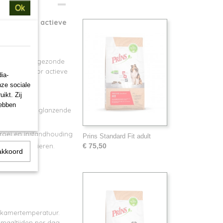
Ok
oeiende en actieve
rgt voor een gezonde
 energie voor actieve
ia-
speels!
nze sociale
ikt. Zij
hebben
n gezonde en glanzende
 groei en instandhouding
Prins Standard Fit adult
e van de spieren.
€ 75,50
akkoord
p kamertemperatuur.
maaltijden per dag.