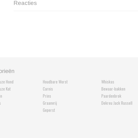
Reacties
orieën
euze Hond
Houdbare Worst
Whiskas
euze Kat
Carnis
Bewaar-bakken
in
Prins
Paardenbrok
s
Graanvrij
Dekreu Jack Russell
Geperst