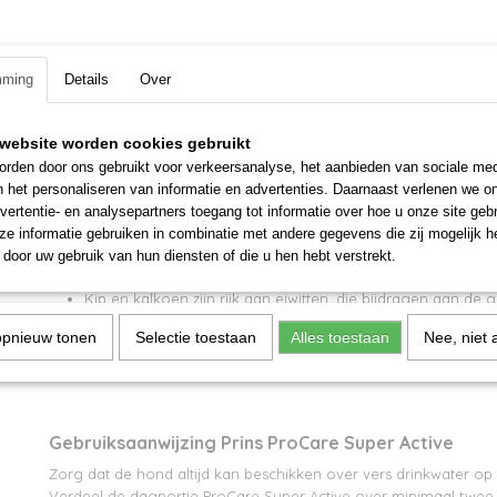
Omschrijving
Bruto gewicht
20,00 Kg
ProCare Super Active is een geperste voeding voor opgr
volwassen honden.
mming
Details
Over
Deze volledige maaltijd houdt je hond in goede conditie en zo
website worden cookies gebruikt
huid en glanzende vacht. Essentiële vetzuren leveren voldoende
rden door ons gebruikt voor verkeersanalyse, het aanbieden van sociale med
en/of drachtige en zogende honden. Zo blijft je hond actief en 
n het personaliseren van informatie en advertenties. Daarnaast verlenen we o
vertentie- en analysepartners toegang tot informatie over hoe u onze site gebru
Energierijke voeding
e informatie gebruiken in combinatie met andere gegevens die zij mogelijk 
Zalmolie is rijk aan omega 3-vetzuren en ondersteunt ee
door uw gebruik van hun diensten of die u hen hebt verstrekt.
vacht
Kip en kalkoen zijn rijk aan eiwitten, die bijdragen aan de
van de spiermassa. Eiwitten zorgen voor een goede conditi
opnieuw tonen
Selectie toestaan
Alles toestaan
Nee, niet 
Gebruiksaanwijzing Prins ProCare Super Active
Zorg dat de hond altijd kan beschikken over vers drinkwater o
Verdeel de dagportie ProCare Super Active over minimaal twee 