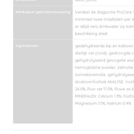
Werkwijze/gebruiksaanwijzing
Verdeel de dagportie ProCare 
minimaal twee maaltijden per 
er altijd vers drinkwater op ka
beschikking staat.
Ingrediënten
gedehydreerde kip en kalkoen (
dierlijk vet (rund), gedroogde c
gehydrolyseerd gevogelte eiwit
hemoglobine poeder, zalmolie (
zonnebloemolie, gehydrolyseer
dicalciumfosfaat ANALYSE: Voch
26.0%, Ruw vet 17.0%, Ruwe as 6
MINERALEN: Calcium 1.3%, Fosfo
Magnesium 0.1%, Natrium 0.4%