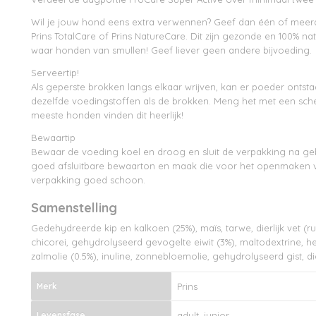
Wil je jouw hond eens extra verwennen? Geef dan één of mee
Prins TotalCare of Prins NatureCare. Dit zijn gezonde en 100% nat
waar honden van smullen! Geef liever geen andere bijvoeding.
Serveertip!
Als geperste brokken langs elkaar wrijven, kan er poeder ontstaa
dezelfde voedingstoffen als de brokken. Meng het met een sch
meeste honden vinden dit heerlijk!
Bewaartip
Bewaar de voeding koel en droog en sluit de verpakking na ge
goed afsluitbare bewaarton en maak die voor het openmaken 
verpakking goed schoon.
Samenstelling
Gedehydreerde kip en kalkoen (25%), maïs, tarwe, dierlijk vet (
chicorei, gehydrolyseerd gevogelte eiwit (3%), maltodextrine,
zalmolie (0.5%), inuline, zonnebloemolie, gehydrolyseerd gist, d
Merk
Prins
Levensfase
adult, junior