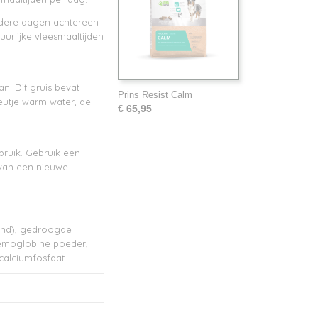
rdere dagen achtereen
uurlijke vleesmaaltijden
n. Dit gruis bevat
Prins Resist Calm
eutje warm water, de
€ 65,95
bruik. Gebruik een
van een nieuwe
rund), gedroogde
 hemoglobine poeder,
icalciumfosfaat.