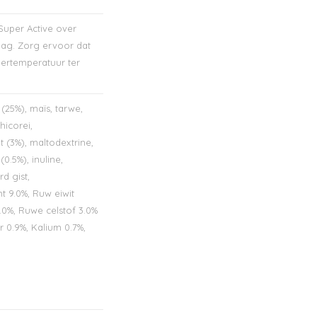
Super Active over
dag. Zorg ervoor dat
mertemperatuur ter
25%), maïs, tarwe,
hicorei,
 (3%), maltodextrine,
0.5%), inuline,
d gist,
t 9.0%, Ruw eiwit
.0%, Ruwe celstof 3.0%
r 0.9%, Kalium 0.7%,