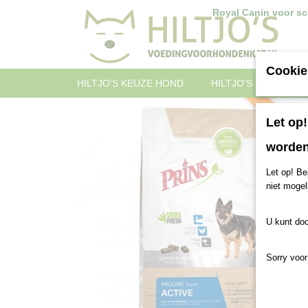
Royal Canin voor sch
Cookie
HILTJO'S KEUZE HOND
HILTJO'S KEUZE KAT
Gratis verzen
Let op
worden
Let op! Be
niet mogel
U kunt doo
Sorry voor