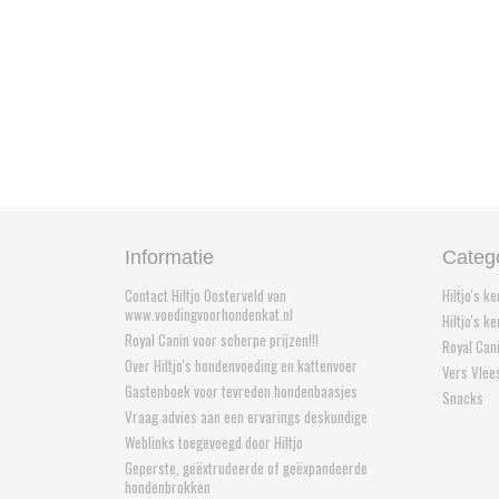
Informatie
Categ
Contact Hiltjo Oosterveld van
Hiltjo's k
www.voedingvoorhondenkat.nl
Hiltjo's k
Royal Canin voor scherpe prijzen!!!
Royal Can
Over Hiltjo's hondenvoeding en kattenvoer
Vers Vlee
Gastenboek voor tevreden hondenbaasjes
Snacks
Vraag advies aan een ervarings deskundige
Weblinks toegevoegd door Hiltjo
Geperste, geëxtrudeerde of geëxpandeerde
hondenbrokken