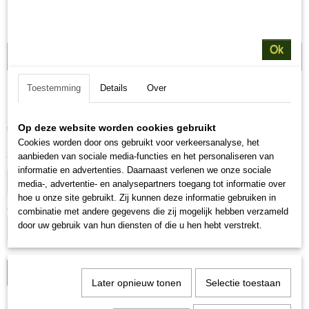
Ok
Voordeel verpakking
Toestemming
Details
Over
Royal canin puppy maxi
€ 75,00
Op deze website worden cookies gebruikt
(inclusief btw 21%)
Cookies worden door ons gebruikt voor verkeersanalyse, het
aanbieden van sociale media-functies en het personaliseren van
Voordeel verpakking
informatie en advertenties. Daarnaast verlenen we onze sociale
media-, advertentie- en analysepartners toegang tot informatie over
hoe u onze site gebruikt. Zij kunnen deze informatie gebruiken in
Aantal
combinatie met andere gegevens die zij mogelijk hebben verzameld
door uw gebruik van hun diensten of die u hen hebt verstrekt.
IN WINKELWAGEN
Later opnieuw tonen
Selectie toestaan