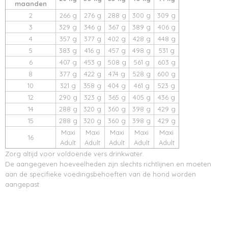
maanden
2
266 g
276 g
288 g
300 g
309 g
3
329 g
346 g
367 g
389 g
406 g
4
357 g
377 g
402 g
428 g
448 g
5
383 g
416 g
457 g
498 g
531 g
6
407 g
453 g
508 g
561 g
603 g
8
377 g
422 g
474 g
528 g
600 g
10
321 g
358 g
404 g
461 g
523 g
12
290 g
323 g
365 g
405 g
436 g
14
288 g
320 g
360 g
398 g
429 g
15
288 g
320 g
360 g
398 g
429 g
Maxi
Maxi
Maxi
Maxi
Maxi
16
Adult
Adult
Adult
Adult
Adult
Zorg altijd voor voldoende vers drinkwater.
De aangegeven hoeveelheden zijn slechts richtlijnen en moeten
aan de specifieke voedingsbehoeften van de hond worden
aangepast.