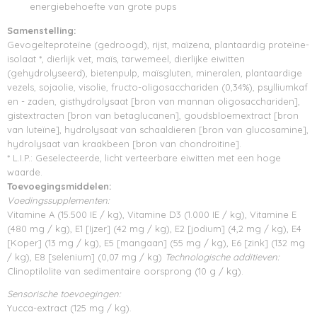
energiebehoefte van grote pups
Samenstelling:
Gevogelteproteïne (gedroogd), rijst, maïzena, plantaardig proteïne-
isolaat *, dierlijk vet, maïs, tarwemeel, dierlijke eiwitten
(gehydrolyseerd), bietenpulp, maïsgluten, mineralen, plantaardige
vezels, sojaolie, visolie, fructo-oligosacchariden (0,34%), psylliumkaf
en - zaden, gisthydrolysaat [bron van mannan oligosacchariden],
gistextracten [bron van betaglucanen], goudsbloemextract [bron
van luteïne], hydrolysaat van schaaldieren [bron van glucosamine],
hydrolysaat van kraakbeen [bron van chondroitine].
* L.I.P.: Geselecteerde, licht verteerbare eiwitten met een hoge
waarde.
Toevoegingsmiddelen:
Voedingssupplementen:
Vitamine A (15.500 IE / kg), Vitamine D3 (1.000 IE / kg), Vitamine E
(480 mg / kg), E1 [Ijzer] (42 mg / kg), E2 [jodium] (4,2 mg / kg), E4
[Koper] (13 mg / kg), E5 [mangaan] (55 mg / kg), E6 [zink] (132 mg
/ kg), E8 [selenium] (0,07 mg / kg)
Technologische additieven:
Clinoptilolite van sedimentaire oorsprong (10 g / kg).
Sensorische toevoegingen:
Yucca-extract (125 mg / kg).