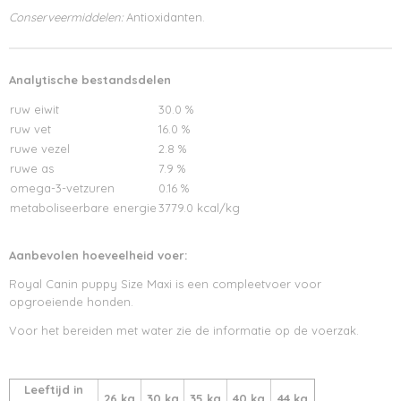
Conserveermiddelen:
Antioxidanten.
Analytische bestandsdelen
ruw eiwit
30.0 %
ruw vet
16.0 %
ruwe vezel
2.8 %
ruwe as
7.9 %
omega-3-vetzuren
0.16 %
metaboliseerbare energie
3779.0 kcal/kg
Aanbevolen hoeveelheid voer:
Royal Canin puppy Size Maxi is een compleetvoer voor
opgroeiende honden.
Voor het bereiden met water zie de informatie op de voerzak.
Leeftijd in
26 kg
30 kg
35 kg
40 kg
44 kg