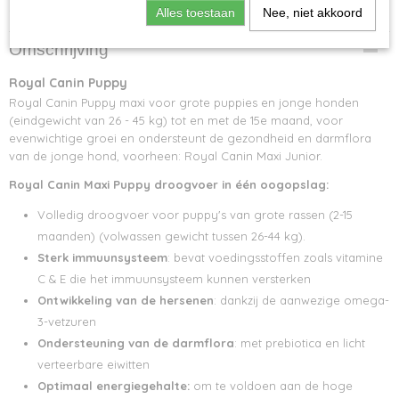
Specificaties
Alles toestaan
Nee, niet akkoord
Netto gewicht
Omschrijving
20,00 Kg
Bruto gewicht
Royal Canin Puppy
20,00 Kg
Royal Canin Puppy maxi voor grote puppies en jonge honden
(eindgewicht van 26 - 45 kg) tot en met de 15e maand, voor
evenwichtige groei en ondersteunt de gezondheid en darmflora
van de jonge hond, voorheen: Royal Canin Maxi Junior.
Royal Canin Maxi Puppy droogvoer in één oogopslag:
Volledig droogvoer voor puppy's van grote rassen (2-15
maanden) (volwassen gewicht tussen 26-44 kg).
Sterk immuunsysteem
: bevat voedingsstoffen zoals vitamine
C & E die het immuunsysteem kunnen versterken
Ontwikkeling van de hersenen
: dankzij de aanwezige omega-
3-vetzuren
Ondersteuning van de darmflora
: met prebiotica en licht
verteerbare eiwitten
Optimaal energiegehalte:
om te voldoen aan de hoge