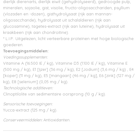
dierlijk dierenarts, dierlijk eiwit (gehydrolyseerd), gedroogde pulp,
mineralen, sojaolie, gist, visolie, fructo-oligosacchariden, psyllium
(vlozaden en -dozen), gisthydrolysaat (rijk aan mannan-
oligosaccharide), hydrolysaat uit schalaldieren (rijk aan
glucosamine), tagetes-extract (rijk aan luteïne), hydrolysaat uit
kraakbeen (rijk aan chondroïtine).
* L.I.P.: Uitgelezen, licht verteerbare proteïnen met hoge biologische
goederen.
Toevoegingsmiddelen:
Voedingssupplementen:
Vitamine A (16.500 IE / kg), Vitamine D3 (1.100 IE / kg), Vitamine E
(500 mg / kg), E1 [Ijzer] (36 mg / kg), E2 [Jodium] (3,6 mg / kg) , E4
[koper] (11 mg / kg), E5 [mangaan] (46 mg / kg], E6 [zink] (127 mg /
kg), E8 [selenium] (0,05 mg / kg).
Technologische additieven:
Clinoptilolite van sedimentaire oorsprong (10 g / kg).
Sensorische toevoegingen:
Yucca-extract (125 mg / kg).
Conserveermiddelen:
Antioxidanten.