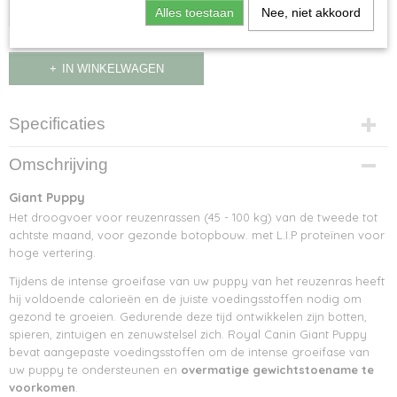
Alles toestaan
Nee, niet akkoord
IN WINKELWAGEN
Specificaties
Netto gewicht
Omschrijving
17,00 Kg
Bruto gewicht
Giant Puppy
17,00 Kg
Het droogvoer voor reuzenrassen (45 - 100 kg) van de tweede tot
achtste maand, voor gezonde botopbouw. met L.I.P proteïnen voor
hoge vertering.
Tijdens de intense groeifase van uw puppy van het reuzenras heeft
hij voldoende calorieën en de juiste voedingsstoffen nodig om
gezond te groeien. Gedurende deze tijd ontwikkelen zijn botten,
spieren, zintuigen en zenuwstelsel zich. Royal Canin Giant Puppy
bevat aangepaste voedingsstoffen om de intense groeifase van
uw puppy te ondersteunen en
overmatige gewichtstoename te
voorkomen
.