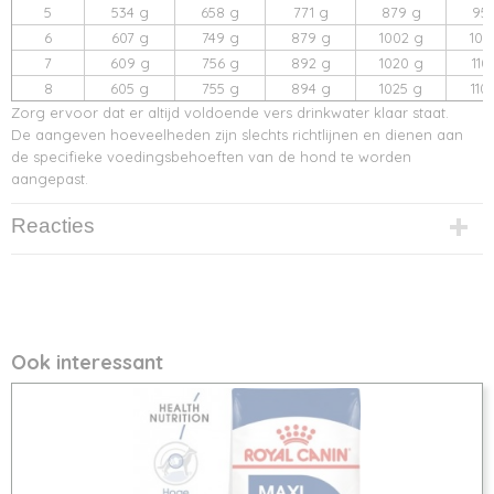
5
534 g
658 g
771 g
879 g
95
6
607 g
749 g
879 g
1002 g
108
7
609 g
756 g
892 g
1020 g
110
8
605 g
755 g
894 g
1025 g
110
Zorg ervoor dat er altijd voldoende vers drinkwater klaar staat.
De aangeven hoeveelheden zijn slechts richtlijnen en dienen aan
de specifieke voedingsbehoeften van de hond te worden
aangepast.
Reacties
Ook interessant