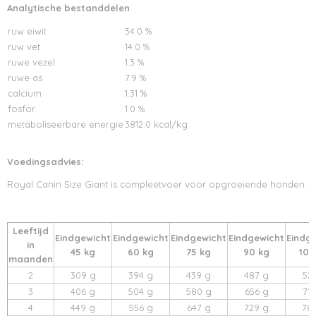
Analytische bestanddelen
ruw eiwit
34.0 %
ruw vet
14.0 %
ruwe vezel
1.3 %
ruwe as
7.9 %
calcium
1.31 %
fosfor
1.0 %
metaboliseerbare energie
3812.0 kcal/kg
Voedingsadvies:
Royal Canin Size Giant is compleetvoer voor opgroeiende honden.
Leeftijd
Eindgewicht
Eindgewicht
Eindgewicht
Eindgewicht
Eindg
in
45 kg
60 kg
75 kg
90 kg
100
maanden
2
309 g
394 g
439 g
487 g
52
3
406 g
504 g
580 g
656 g
71
4
449 g
556 g
647 g
729 g
78