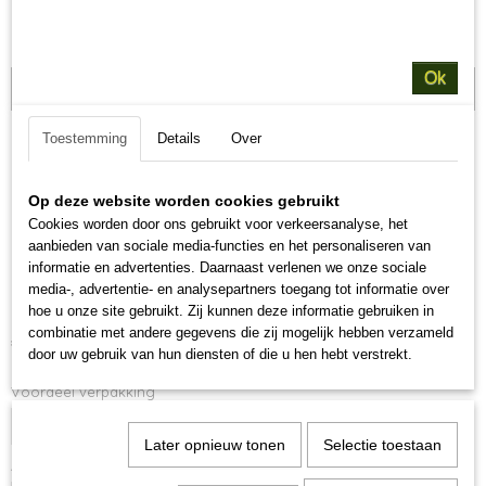
Ok
15+2 kg
Toestemming
Details
Over
Op deze website worden cookies gebruikt
Cookies worden door ons gebruikt voor verkeersanalyse, het
aanbieden van sociale media-functies en het personaliseren van
informatie en advertenties. Daarnaast verlenen we onze sociale
Giant Puppy
media-, advertentie- en analysepartners toegang tot informatie over
hoe u onze site gebruikt. Zij kunnen deze informatie gebruiken in
combinatie met andere gegevens die zij mogelijk hebben verzameld
€ 65,95
(inclusief btw 21%)
door uw gebruik van hun diensten of die u hen hebt verstrekt.
Voordeel verpakking
Later opnieuw tonen
Selectie toestaan
Aantal