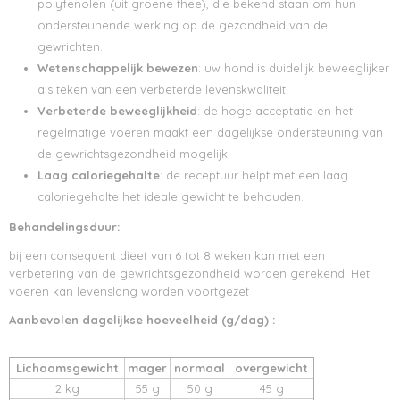
polyfenolen (uit groene thee), die bekend staan om hun
ondersteunende werking op de gezondheid van de
gewrichten.
Wetenschappelijk bewezen
: uw hond is duidelijk beweeglijker
als teken van een verbeterde levenskwaliteit.
Verbeterde beweeglijkheid
: de hoge acceptatie en het
regelmatige voeren maakt een dagelijkse ondersteuning van
de gewrichtsgezondheid mogelijk.
Laag caloriegehalte
: de receptuur helpt met een laag
caloriegehalte het ideale gewicht te behouden.
Behandelingsduur:
bij een consequent dieet van 6 tot 8 weken kan met een
verbetering van de gewrichtsgezondheid worden gerekend. Het
voeren kan levenslang worden voortgezet
Aanbevolen dagelijkse hoeveelheid (g/dag) :
Lichaamsgewicht
mager
normaal
overgewicht
2 kg
55 g
50 g
45 g