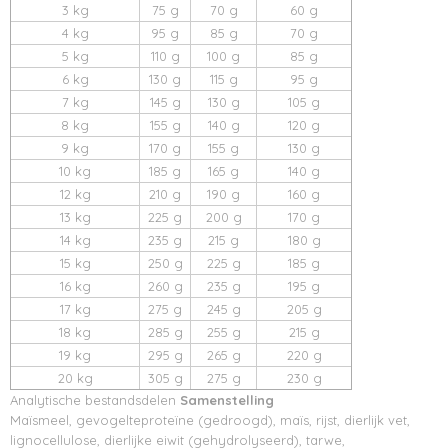
3 kg
75 g
70 g
60 g
4 kg
95 g
85 g
70 g
5 kg
110 g
100 g
85 g
6 kg
130 g
115 g
95 g
7 kg
145 g
130 g
105 g
8 kg
155 g
140 g
120 g
9 kg
170 g
155 g
130 g
10 kg
185 g
165 g
140 g
12 kg
210 g
190 g
160 g
13 kg
225 g
200 g
170 g
14 kg
235 g
215 g
180 g
15 kg
250 g
225 g
185 g
16 kg
260 g
235 g
195 g
17 kg
275 g
245 g
205 g
18 kg
285 g
255 g
215 g
19 kg
295 g
265 g
220 g
20 kg
305 g
275 g
230 g
Analytische bestandsdelen
Samenstelling
Maïsmeel, gevogelteproteïne (gedroogd), maïs, rijst, dierlijk vet,
lignocellulose, dierlijke eiwit (gehydrolyseerd), tarwe,