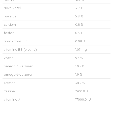
ruwe vezel
3.9 %
ruwe as
5.8 %
calcium
0.8 %
fosfor
0.5 %
arachidonzuur
0.08 %
vitamine B8 (biotine)
1.07 mg
vocht
9.5 %
omega-3-vetzuren
1.03 %
omega-6-vetzuren
1.9 %
zetmeel
38.2 %
taurine
1900.0 %
vitamine A
17000.0 IU