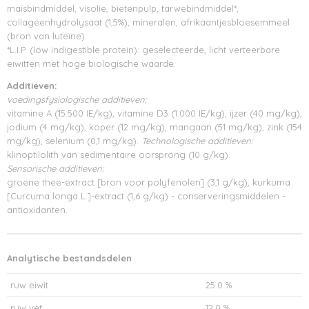
maïsbindmiddel, visolie, bietenpulp, tarwebindmiddel*,
collageenhydrolysaat (1,5%), mineralen, afrikaantjesbloesemmeel
(bron van luteïne).
*L.I.P. (low indigestible protein): geselecteerde, licht verteerbare
eiwitten met hoge biologische waarde.
Additieven:
voedingsfysiologische additieven:
vitamine A (15.500 IE/kg), vitamine D3 (1.000 IE/kg), ijzer (40 mg/kg),
jodium (4 mg/kg), koper (12 mg/kg), mangaan (51 mg/kg), zink (154
mg/kg), selenium (0,1 mg/kg).
Technologische additieven:
klinoptilolith van sedimentaire oorsprong (10 g/kg).
Sensorische additieven:
groene thee-extract [bron voor polyfenolen] (3,1 g/kg), kurkuma
[Curcuma longa L.]-extract (1,6 g/kg) - conserveringsmiddelen -
antioxidanten.
Analytische bestandsdelen
ruw eiwit
25.0 %
ruw vet
12.0 %