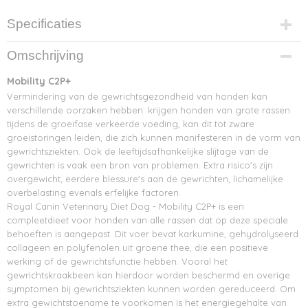
Specificaties
Netto gewicht
Omschrijving
12,00 Kg
Bruto gewicht
Mobility C2P+
12,00 Kg
Vermindering van de gewrichtsgezondheid van honden kan
verschillende oorzaken hebben: krijgen honden van grote rassen
tijdens de groeifase verkeerde voeding, kan dit tot zware
groeistoringen leiden, die zich kunnen manifesteren in de vorm van
gewrichtsziekten. Ook de leeftijdsafhankelijke slijtage van de
gewrichten is vaak een bron van problemen. Extra risico's zijn
overgewicht, eerdere blessure's aan de gewrichten, lichamelijke
overbelasting evenals erfelijke factoren.
Royal Canin Veterinary Diet Dog - Mobility C2P+ is een
compleetdieet voor honden van alle rassen dat op deze speciale
behoeften is aangepast. Dit voer bevat karkumine, gehydrolyseerd
collageen en polyfenolen uit groene thee, die een positieve
werking of de gewrichtsfunctie hebben. Vooral het
gewrichtskraakbeen kan hierdoor worden beschermd en overige
symptomen bij gewrichtsziekten kunnen worden gereduceerd. Om
extra gewichtstoename te voorkomen is het energiegehalte van