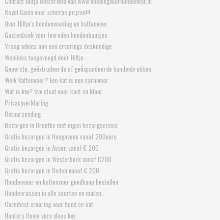
Contact Hiltjo Oosterveld van www.voedingvoorhondenkat.nl
Royal Canin voor scherpe prijzen!!!
Over Hiltjo's hondenvoeding en kattenvoer
Gastenboek voor tevreden hondenbaasjes
Vraag advies aan een ervarings deskundige
Weblinks toegevoegd door Hiltjo
Geperste, geëxtrudeerde of geëxpandeerde hondenbrokken
Welk Kattenvoer? Een kat is een carnivoor
Wat is kvv? kvv staat voor kant en klaar...
Privacyverklaring
Retourzending
Bezorgen in Drenthe met eigen bezorgservice
Gratis bezorgen in Hoogeveen vanaf 200euro
Gratis bezorgen in Assen vanaf € 200
Gratis bezorgen in Westerbork vanaf €200
Gratis bezorgen in Beilen vanaf € 200
Hondenvoer en kattenvoer goedkoop bestellen
Hondenrassen in alle soorten en maten.
Carnibest ervaring voor hond en kat
Hunters Home vers vlees kvv