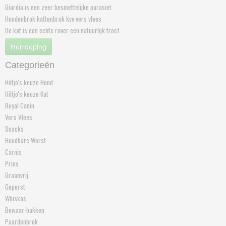
Giardia is een zeer besmettelijke parasiet
Hondenbrok kattenbrok kvv vers vlees
De kat is een echte rover een natuurlijk troef
Herroeping
Categorieën
Hiltjo's keuze Hond
Hiltjo's keuze Kat
Royal Canin
Vers Vlees
Snacks
Houdbare Worst
Carnis
Prins
Graanvrij
Geperst
Whiskas
Bewaar-bakken
Paardenbrok