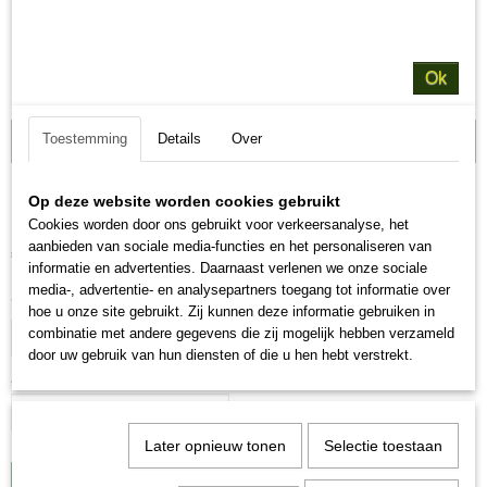
Ok
Toestemming
Details
Over
Voordeel verpakking
Siamees Adult
Op deze website worden cookies gebruikt
Cookies worden door ons gebruikt voor verkeersanalyse, het
aanbieden van sociale media-functies en het personaliseren van
€ 69,95
(inclusief btw 21%)
informatie en advertenties. Daarnaast verlenen we onze sociale
media-, advertentie- en analysepartners toegang tot informatie over
Voordeel verpakking
hoe u onze site gebruikt. Zij kunnen deze informatie gebruiken in
combinatie met andere gegevens die zij mogelijk hebben verzameld
door uw gebruik van hun diensten of die u hen hebt verstrekt.
Aantal
Later opnieuw tonen
Selectie toestaan
IN WINKELWAGEN