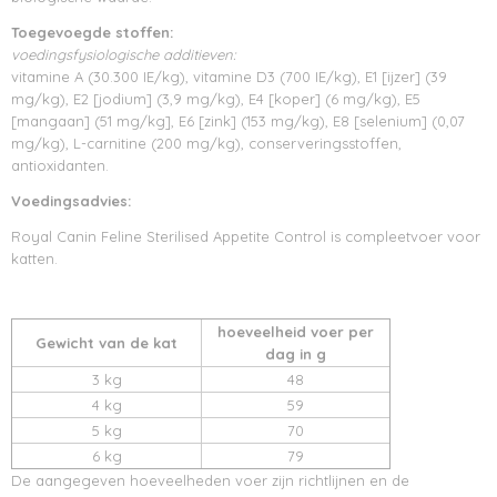
Toegevoegde stoffen:
voedingsfysiologische additieven:
vitamine A (30.300 IE/kg), vitamine D3 (700 IE/kg), E1 [ijzer] (39
mg/kg), E2 [jodium] (3,9 mg/kg), E4 [koper] (6 mg/kg), E5
[mangaan] (51 mg/kg], E6 [zink] (153 mg/kg), E8 [selenium] (0,07
mg/kg), L-carnitine (200 mg/kg), conserveringsstoffen,
antioxidanten.
Voedingsadvies:
Royal Canin Feline Sterilised Appetite Control is compleetvoer voor
katten.
hoeveelheid voer per
Gewicht van de kat
dag in g
3 kg
48
4 kg
59
5 kg
70
6 kg
79
De aangegeven hoeveelheden voer zijn richtlijnen en de