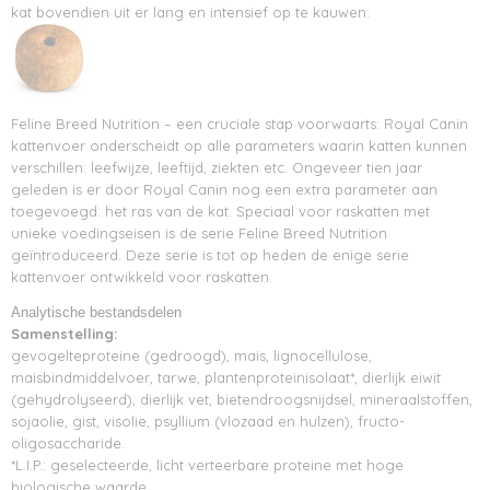
kat bovendien uit er lang en intensief op te kauwen:
Feline Breed Nutrition – een cruciale stap voorwaarts: Royal Canin
kattenvoer onderscheidt op alle parameters waarin katten kunnen
verschillen: leefwijze, leeftijd, ziekten etc. Ongeveer tien jaar
geleden is er door Royal Canin nog een extra parameter aan
toegevoegd: het ras van de kat. Speciaal voor raskatten met
unieke voedingseisen is de serie Feline Breed Nutrition
geïntroduceerd. Deze serie is tot op heden de enige serie
kattenvoer ontwikkeld voor raskatten.
Analytische bestandsdelen
Samenstelling:
gevogelteproteine (gedroogd), mais, lignocellulose,
maisbindmiddelvoer, tarwe, plantenproteinisolaat*, dierlijk eiwit
(gehydrolyseerd), dierlijk vet, bietendroogsnijdsel, mineraalstoffen,
sojaolie, gist, visolie, psyllium (vlozaad en hulzen), fructo-
oligosaccharide.
*L.I.P.: geselecteerde, licht verteerbare proteine met hoge
biologische waarde.