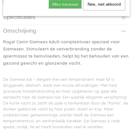
Alles toestaan
Nee, niet akkoord
Specificaties
Netto gewicht
Omschrijving
10,00 Kg
Bruto gewicht
Royal Canin Siamees Adult compleetvoer speciaal voor
10,00 Kg
Siamesen. Stimuleert de vetverbranding zonder de
spiermassa te beïnvloeden, helpt bij het behouden van een
gezond gewicht en glanzende vacht.
De Siamese kat – elegant met een temperament. Haar lijf is
langgerekt, atletisch, slank met mooie afrondingen. Met haar
gracieuze lichaamshouding en haar opgeheven op gaat alle
aandacht naar de Siamees toe. Een waarlijk elegante verschijning!
De korte vacht zo zacht als zijde is herkenbaar door de “Points”, de
donker gekleurde vacht bij haar poten, staart en kop. Maar
ondanks haar geheimzinnige uiterlijk heeft de Siamees een
temperamentvol, en aanhankelijk karakter. De Siamees is vaak
speels, vrolijk, fel en heeft bovendien veel te vertellen.