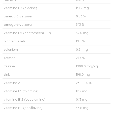
vitamine B3 (niacine)
141.9 mg
omega-3-vetzuren
0.53 %
omega-6-vetzuren
3.13 %
vitamine B5 (pantotheenzuur)
52.0 mg
plantenvezels
19.0 %
selenium
0.31 mg
zetmeel
21.7 %
taurine
1900.0 mg/kg
zink
198.0 mg
vitamine A
23000.0 IU
vitamine B1 (thiamine)
12.7 mg
vitamine B12 (cobalamine)
0.13 mg
vitamine B2 (riboflavine)
45.8 mg