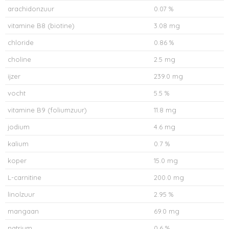
arachidonzuur
0.07 %
vitamine B8 (biotine)
3.08 mg
chloride
0.86 %
choline
2.5 mg
ijzer
239.0 mg
vocht
5.5 %
vitamine B9 (foliumzuur)
11.8 mg
jodium
4.6 mg
kalium
0.7 %
koper
15.0 mg
L-carnitine
200.0 mg
linolzuur
2.95 %
mangaan
69.0 mg
natrium
0.6 %