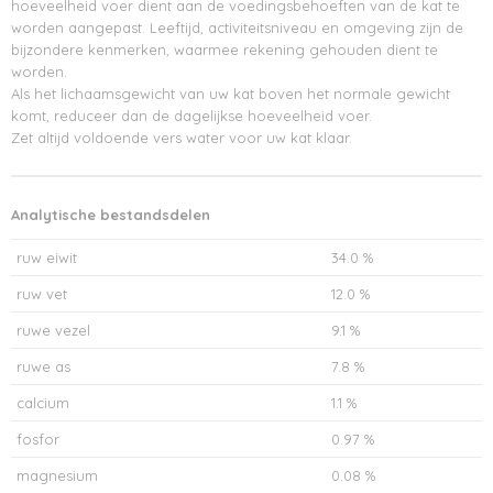
hoeveelheid voer dient aan de voedingsbehoeften van de kat te
worden aangepast. Leeftijd, activiteitsniveau en omgeving zijn de
bijzondere kenmerken, waarmee rekening gehouden dient te
worden.
Als het lichaamsgewicht van uw kat boven het normale gewicht
komt, reduceer dan de dagelijkse hoeveelheid voer.
Zet altijd voldoende vers water voor uw kat klaar.
Analytische bestandsdelen
ruw eiwit
34.0 %
ruw vet
12.0 %
ruwe vezel
9.1 %
ruwe as
7.8 %
calcium
1.1 %
fosfor
0.97 %
magnesium
0.08 %