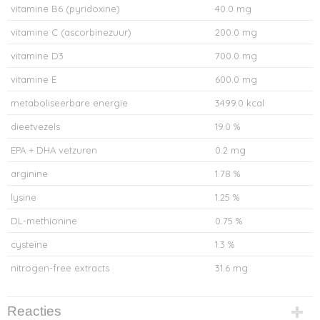
vitamine B6 (pyridoxine)
40.0 mg
vitamine C (ascorbinezuur)
200.0 mg
vitamine D3
700.0 mg
vitamine E
600.0 mg
metaboliseerbare energie
3499.0 kcal
dieetvezels
19.0 %
EPA + DHA vetzuren
0.2 mg
arginine
1.78 %
lysine
1.25 %
DL-methionine
0.75 %
cysteïne
1.3 %
nitrogen-free extracts
31.6 mg
Reacties