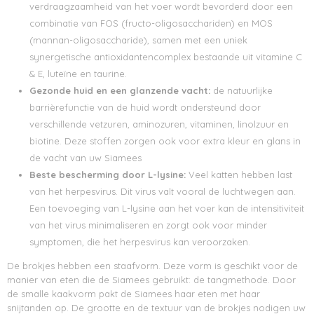
verdraagzaamheid van het voer wordt bevorderd door een
combinatie van FOS (fructo-oligosacchariden) en MOS
(mannan-oligosaccharide), samen met een uniek
synergetische antioxidantencomplex bestaande uit vitamine C
& E, luteïne en taurine.
Gezonde huid en een glanzende vacht:
de natuurlijke
barrièrefunctie van de huid wordt ondersteund door
verschillende vetzuren, aminozuren, vitaminen, linolzuur en
biotine. Deze stoffen zorgen ook voor extra kleur en glans in
de vacht van uw Siamees
Beste bescherming door L-lysine:
Veel katten hebben last
van het herpesvirus. Dit virus valt vooral de luchtwegen aan.
Een toevoeging van L-lysine aan het voer kan de intensitiviteit
van het virus minimaliseren en zorgt ook voor minder
symptomen, die het herpesvirus kan veroorzaken.
De brokjes hebben een staafvorm. Deze vorm is geschikt voor de
manier van eten die de Siamees gebruikt: de tangmethode. Door
de smalle kaakvorm pakt de Siamees haar eten met haar
snijtanden op. De grootte en de textuur van de brokjes nodigen uw