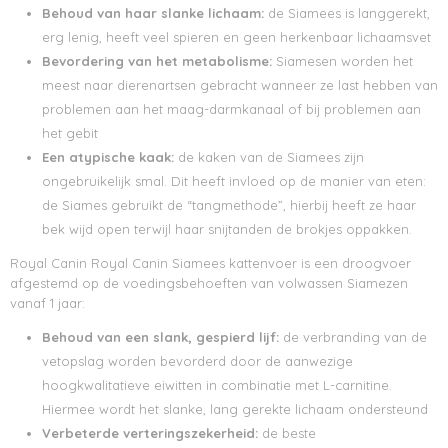
Behoud van haar slanke lichaam:
de Siamees is langgerekt,
erg lenig, heeft veel spieren en geen herkenbaar lichaamsvet
Bevordering van het metabolisme:
Siamesen worden het
meest naar dierenartsen gebracht wanneer ze last hebben van
problemen aan het maag-darmkanaal of bij problemen aan
het gebit
Een atypische kaak:
de kaken van de Siamees zijn
ongebruikelijk smal. Dit heeft invloed op de manier van eten:
de Siames gebruikt de “tangmethode”, hierbij heeft ze haar
bek wijd open terwijl haar snijtanden de brokjes oppakken.
Royal Canin Royal Canin Siamees kattenvoer is een droogvoer
afgestemd op de voedingsbehoeften van volwassen Siamezen
vanaf 1 jaar:
Behoud van een slank, gespierd lijf:
de verbranding van de
vetopslag worden bevorderd door de aanwezige
hoogkwalitatieve eiwitten in combinatie met L-carnitine.
Hiermee wordt het slanke, lang gerekte lichaam ondersteund
Verbeterde verteringszekerheid:
de beste