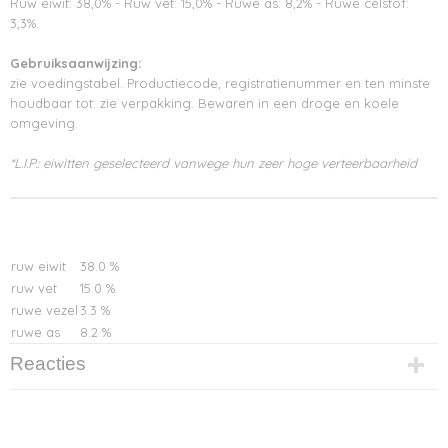
Ruw eiwit: 38,0% - Ruw vet: 15,0% - Ruwe as: 8,2% - Ruwe celstof:
3,3%.
Gebruiksaanwijzing:
zie voedingstabel. Productiecode, registratienummer en ten minste
houdbaar tot: zie verpakking. Bewaren in een droge en koele
omgeving.
*L.I.P.: eiwitten geselecteerd vanwege hun zeer hoge verteerbaarheid
ruw eiwit
38.0 %
ruw vet
15.0 %
ruwe vezel
3.3 %
ruwe as
8.2 %
Reacties