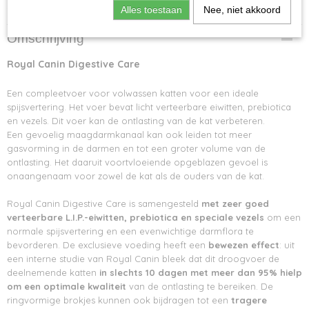
Specificaties
Alles toestaan
Nee, niet akkoord
Netto gewicht
Omschrijving
10,00 Kg
Bruto gewicht
Royal Canin Digestive Care
10,00 Kg
Een compleetvoer voor volwassen katten voor een ideale
spijsvertering. Het voer bevat licht verteerbare eiwitten, prebiotica
en vezels. Dit voer kan de ontlasting van de kat verbeteren.
Een gevoelig maagdarmkanaal kan ook leiden tot meer
gasvorming in de darmen en tot een groter volume van de
ontlasting. Het daaruit voortvloeiende opgeblazen gevoel is
onaangenaam voor zowel de kat als de ouders van de kat.
Royal Canin Digestive Care is samengesteld
met zeer goed
verteerbare L.I.P.-eiwitten, prebiotica en speciale vezels
om een
normale spijsvertering en een evenwichtige darmflora te
bevorderen. De exclusieve voeding heeft een
bewezen effect
: uit
een interne studie van Royal Canin bleek dat dit droogvoer de
deelnemende katten
in slechts 10 dagen met meer dan 95% hielp
om een optimale kwaliteit
van de ontlasting te bereiken. De
ringvormige brokjes kunnen ook bijdragen tot een
tragere