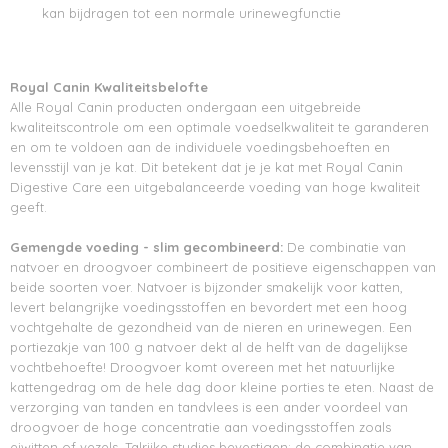
kan bijdragen tot een normale urinewegfunctie
Royal Canin Kwaliteitsbelofte
Alle Royal Canin producten ondergaan een uitgebreide
kwaliteitscontrole om een optimale voedselkwaliteit te garanderen
en om te voldoen aan de individuele voedingsbehoeften en
levensstijl van je kat. Dit betekent dat je je kat met Royal Canin
Digestive Care een uitgebalanceerde voeding van hoge kwaliteit
geeft.
Gemengde voeding - slim gecombineerd:
De combinatie van
natvoer en droogvoer combineert de positieve eigenschappen van
beide soorten voer. Natvoer is bijzonder smakelijk voor katten,
levert belangrijke voedingsstoffen en bevordert met een hoog
vochtgehalte de gezondheid van de nieren en urinewegen. Een
portiezakje van 100 g natvoer dekt al de helft van de dagelijkse
vochtbehoefte! Droogvoer komt overeen met het natuurlijke
kattengedrag om de hele dag door kleine porties te eten. Naast de
verzorging van tanden en tandvlees is een ander voordeel van
droogvoer de hoge concentratie aan voedingsstoffen zoals
eiwitten of vezels. Talrijke studies bevestigen: de combinatie van