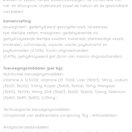
nat- en droogvoer ondersteunt zowel de natuur als de gezondheid
van katten!
Samenstelling:
tarwegluten*, gedehydreerd gevogelte-eiwit, tarwemeel,
rijst, dierlijke vetten, maïsgluten, gedehydreerde vis,
gehydrolyseerde dierlijke eiwitten, maïsmeel, plantaardige vezels,
mineralen, cichoreipulp, sojaolie, visolie, psylliumschil en
psylliumzaden (0,50%), fructo-oligosachariden
(0,47%), gehydrolyseerd gist (bron van manno-oligosachariden).
Toevoegingsmiddelen (per kg):
Nutritionele toevoegingsmiddelen:
Vitamine A: 12.500IE, Vitamine D3: 700IE, IJzer (3b103): 34mg, Jodium
(3b201, 3b202): 3,4mg, Koper (3b405, 3b406): 10mg, Mangaan
(3b502, 3b504): 44mg, Zink (3b603, 3b605, 3b606): 126mg, Selenium
(3b801, 3b811, 3b812): 0,05mg -
Technologische toevoegingsmiddelen:
Clinoptiloliet van sedimentaire oorsprong: 10g - Antioxidanten.
Analytische bestanddelen: