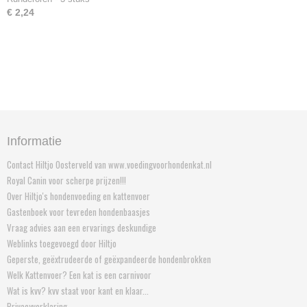
€ 2,24
Informatie
Contact Hiltjo Oosterveld van www.voedingvoorhondenkat.nl
Royal Canin voor scherpe prijzen!!!
Over Hiltjo's hondenvoeding en kattenvoer
Gastenboek voor tevreden hondenbaasjes
Vraag advies aan een ervarings deskundige
Weblinks toegevoegd door Hiltjo
Geperste, geëxtrudeerde of geëxpandeerde hondenbrokken
Welk Kattenvoer? Een kat is een carnivoor
Wat is kvv? kvv staat voor kant en klaar...
Privacyverklaring