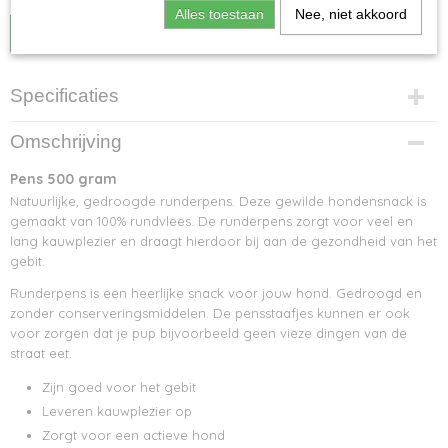
Alles toestaan
Nee, niet akkoord
IN WINKELWAGEN
Specificaties
Netto gewicht
Omschrijving
0,25 Kg
Bruto gewicht
Pens 500 gram
0,25 Kg
Natuurlijke, gedroogde runderpens. Deze gewilde hondensnack is
gemaakt van 100% rundvlees. De runderpens zorgt voor veel en
lang kauwplezier en draagt hierdoor bij aan de gezondheid van het
gebit.
Runderpens is een heerlijke snack voor jouw hond. Gedroogd en
zonder conserveringsmiddelen. De pensstaafjes kunnen er ook
voor zorgen dat je pup bijvoorbeeld geen vieze dingen van de
straat eet.
Zijn goed voor het gebit
Leveren kauwplezier op
Zorgt voor een actieve hond