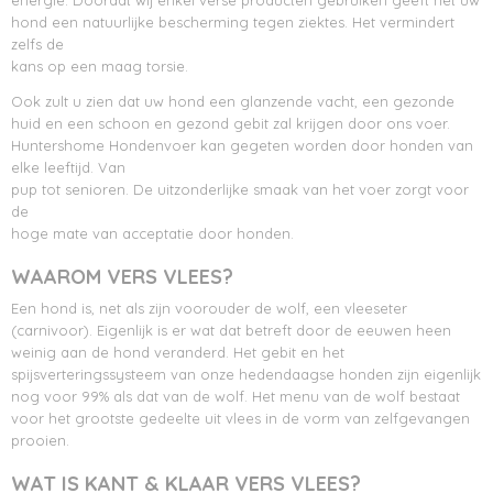
energie. Doordat wij enkel verse producten gebruiken geeft het uw
hond een natuurlijke bescherming tegen ziektes. Het vermindert
zelfs de
kans op een maag torsie.
Ook zult u zien dat uw hond een glanzende vacht, een gezonde
huid en een schoon en gezond gebit zal krijgen door ons voer.
Huntershome Hondenvoer kan gegeten worden door honden van
elke leeftijd. Van
pup tot senioren. De uitzonderlijke smaak van het voer zorgt voor
de
hoge mate van acceptatie door honden.
WAAROM VERS VLEES?
Een hond is, net als zijn voorouder de wolf, een vleeseter
(carnivoor). Eigenlijk is er wat dat betreft door de eeuwen heen
weinig aan de hond veranderd. Het gebit en het
spijsverteringssysteem van onze hedendaagse honden zijn eigenlijk
nog voor 99% als dat van de wolf. Het menu van de wolf bestaat
voor het grootste gedeelte uit vlees in de vorm van zelfgevangen
prooien.
WAT IS KANT & KLAAR VERS VLEES?