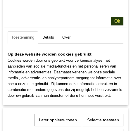
Hunters Home Kip
€ 4,50
(inclusief btw 21%)
Ok
Levertijd op afspraak uit eigen voorraad
Toestemming
Details
Over
Aantal
Op deze website worden cookies gebruikt
Cookies worden door ons gebruikt voor verkeersanalyse, het
aanbieden van sociale media-functies en het personaliseren van
IN WINKELWAGEN
informatie en advertenties. Daarnaast verlenen we onze sociale
media-, advertentie- en analysepartners toegang tot informatie over
Omschrijving
hoe u onze site gebruikt. Zij kunnen deze informatie gebruiken in
combinatie met andere gegevens die zij mogelijk hebben verzameld
door uw gebruik van hun diensten of die u hen hebt verstrekt.
Hunters Home Kip
Hunters Home Kip is een 100% natuurlijke voeding van vers
Kippenvlees. Deze 100% complete Vers Vlees voeding is geschikt
Later opnieuw tonen
Selectie toestaan
voor alle ras honden in elke levensfase. Van puppy tot senior
honden.