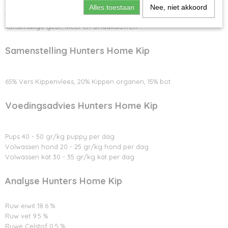
Alles toestaan
Nee, niet akkoord
100% Natuurlijk en gegarandeerd vrij van gluten, granen,
kunstmatige geur, kleur en smaakstoffen.
Samenstelling Hunters Home Kip
65% Vers Kippenvlees, 20% Kippen organen, 15% bot.
Voedingsadvies Hunters Home Kip
Pups 40 - 50 gr/kg puppy per dag
Volwassen hond 20 - 25 gr/kg hond per dag
Volwassen kat 30 - 35 gr/kg kat per dag
Analyse Hunters Home Kip
Ruw eiwit 18.6 %
Ruw vet 9.5 %
Ruwe Celstof 0.5 %