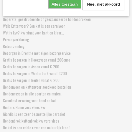
Alles toestaan
Nee, niet akkoord
Vraag advies aan een ervarings deskundige
Weblinks toegevoegd door Hiltjo
Geperste, geëxtrudeerde of geëxpandeerde hondenbrokken
Welk Kattenvoer? Een kat is een carnivoor
Wat is kvv? kvv staat voor kant en klaar...
Privacyverklaring
Retourzending
Bezorgen in Drenthe met eigen bezorgservice
Gratis bezorgen in Hoogeveen vanaf 200euro
Gratis bezorgen in Assen vanaf € 200
Gratis bezorgen in Westerbork vanaf €200
Gratis bezorgen in Beilen vanaf € 200
Hondenvoer en kattenvoer goedkoop bestellen
Hondenrassen in alle soorten en maten.
Carnibest ervaring voor hond en kat
Hunters Home vers vlees kvv
Giardia is een zeer besmettelijke parasiet
Hondenbrok kattenbrok kvv vers vlees
De kat is een echte rover een natuurlijk troef