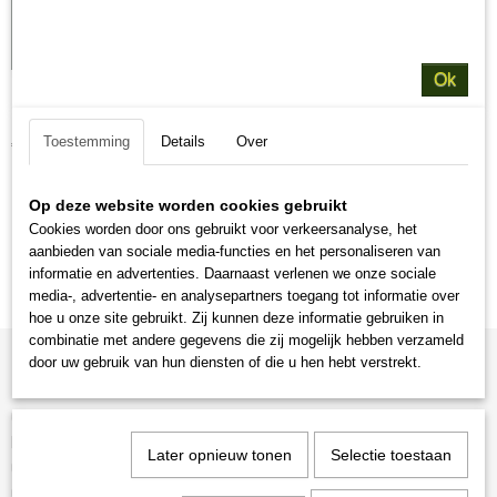
Ok
Dekreu Jack Russell
Dekreu Jack Russell Dekreu Tobi is een jonge Jack Russell,…
Toestemming
Details
Over
€ 200,00
Op deze website worden cookies gebruikt
Cookies worden door ons gebruikt voor verkeersanalyse, het
aanbieden van sociale media-functies en het personaliseren van
informatie en advertenties. Daarnaast verlenen we onze sociale
media-, advertentie- en analysepartners toegang tot informatie over
hoe u onze site gebruikt. Zij kunnen deze informatie gebruiken in
combinatie met andere gegevens die zij mogelijk hebben verzameld
door uw gebruik van hun diensten of die u hen hebt verstrekt.
Informatie
Contact Hiltjo Oosterveld van www.voedingvoorhondenkat.nl
Royal Canin voor scherpe prijzen!!!
Later opnieuw tonen
Selectie toestaan
Over Hiltjo's hondenvoeding en kattenvoer
Gastenboek voor tevreden hondenbaasjes