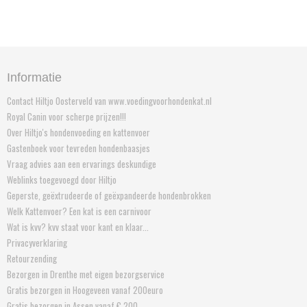
Informatie
Contact Hiltjo Oosterveld van www.voedingvoorhondenkat.nl
Royal Canin voor scherpe prijzen!!!
Over Hiltjo's hondenvoeding en kattenvoer
Gastenboek voor tevreden hondenbaasjes
Vraag advies aan een ervarings deskundige
Weblinks toegevoegd door Hiltjo
Geperste, geëxtrudeerde of geëxpandeerde hondenbrokken
Welk Kattenvoer? Een kat is een carnivoor
Wat is kvv? kvv staat voor kant en klaar...
Privacyverklaring
Retourzending
Bezorgen in Drenthe met eigen bezorgservice
Gratis bezorgen in Hoogeveen vanaf 200euro
Gratis bezorgen in Assen vanaf € 200