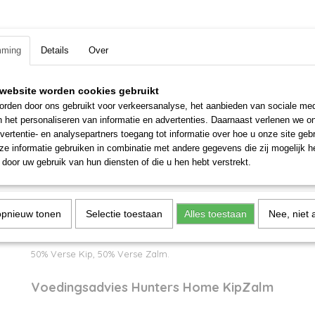
Hunters Home KipZalm
mming
Details
Over
Hunters Home Kip-Zalm is een 100% natuurlijke voeding van ver
Zalm. Deze 100% complete Vers Vlees voeding is geschikt voor a
levensfase. Van puppy tot senior honden.
website worden cookies gebruikt
rden door ons gebruikt voor verkeersanalyse, het aanbieden van sociale med
Verse Vis bevat Omega-3 vetzuren en oliën die uitstekend zijn 
n het personaliseren van informatie en advertenties. Daarnaast verlenen we o
hart, de darmflora, de spieropbouw en de huid/vacht van uw ho
vertentie- en analysepartners toegang tot informatie over hoe u onze site gebru
voeding uitermate geschikt voor honden met darm-/verterings
e informatie gebruiken in combinatie met andere gegevens die zij mogelijk 
door uw gebruik van hun diensten of die u hen hebt verstrekt.
100% Natuurlijk en gegarandeerd vrij van gluten, granen, kunstm
smaakstoffen.
Samenstelling Hunters Home KipZalm
opnieuw tonen
Selectie toestaan
Alles toestaan
Nee, niet 
50% Verse Kip, 50% Verse Zalm.
Voedingsadvies Hunters Home KipZalm