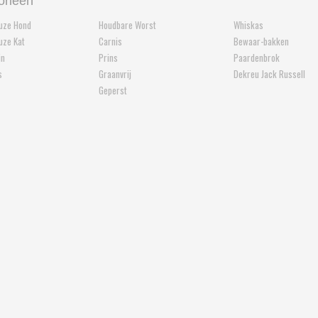
orieën
euze Hond
Houdbare Worst
Whiskas
euze Kat
Carnis
Bewaar-bakken
in
Prins
Paardenbrok
s
Graanvrij
Dekreu Jack Russell
Geperst