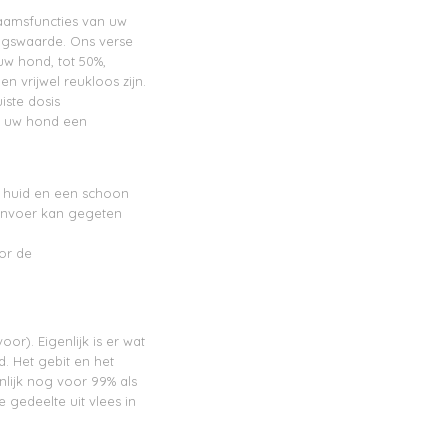
haamsfuncties van uw
ingswaarde. Ons verse
uw hond, tot 50%,
n vrijwel reukloos zijn.
iste dosis
et uw hond een
e huid en een schoon
envoer kan gegeten
or de
oor). Eigenlijk is er wat
. Het gebit en het
lijk nog voor 99% als
 gedeelte uit vlees in