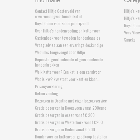
Informatie
Categ
Contact Hiltjo Oosterveld van
Hiltjo's k
www.voedingvoorhondenkat.nl
Hiltjo's k
Royal Canin voor scherpe prijzen!!!
Royal Can
Over Hiltjo's hondenvoeding en kattenvoer
Vers Vlee
Gastenboek voor tevreden hondenbaasjes
Snacks
Vraag advies aan een ervarings deskundige
Weblinks toegevoegd door Hiltjo
Geperste, geëxtrudeerde of geëxpandeerde
hondenbrokken
Welk Kattenvoer? Een kat is een carnivoor
Wat is kvv? kvv staat voor kant en klaar...
Privacyverklaring
Retourzending
Bezorgen in Drenthe met eigen bezorgservice
Gratis bezorgen in Hoogeveen vanaf 200euro
Gratis bezorgen in Assen vanaf € 200
Gratis bezorgen in Westerbork vanaf €200
Gratis bezorgen in Beilen vanaf € 200
Hondenvoer en kattenvoer goedkoop bestellen