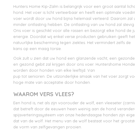
Hunters Home Kip-Zalm is belangrijk voor een groot aantal lic
hond. Het voer is licht verteerbaar en heeft een optimale voed
voer wordt door uw hond bijna helemaal verteerd. Daarom zal 
minder ontlasting hebben. De ontlasting van uw hond zal stevig e
Ons voer is geschikt voor alle rassen en bezorgt elke hond de ju
energie. Doordat wij enkel verse producten gebruiken geeft h
natuurlijke bescherming tegen ziektes. Het vermindert zelfs de
kans op een maag torsie.
Ook zult u zien dat uw hond een glanzende vacht, een gezond
en gezond gebit zal krijgen door ons voer. Huntershome Hond
worden door honden van elke leeftijd. Van
pup tot senioren. De uitzonderlijke smaak van het voer zorgt vo
hoge mate van acceptatie door honden.
WAAROM VERS VLEES?
Een hond is, net als zijn voorouder de wolf, een vleeseter (carniv
dat betreft door de eeuwen heen weinig aan de hond veranderd
spijsverteringssysteem van onze hedendaagse honden zijn eigen
dat van de wolf. Het menu van de wolf bestaat voor het grootste
de vorm van zelfgevangen prooien.