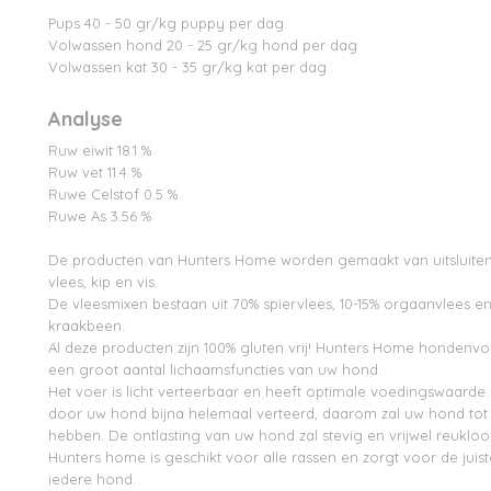
Pups 40 - 50 gr/kg puppy per dag
Volwassen hond 20 - 25 gr/kg hond per dag
Volwassen kat 30 - 35 gr/kg kat per dag
Analyse
Ruw eiwit 18.1 %
Ruw vet 11.4 %
Ruwe Celstof 0.5 %
Ruwe As 3.56 %
De producten van Hunters Home worden gemaakt van uitsluitend
vlees, kip en vis.
De vleesmixen bestaan uit 70% spiervlees, 10-15% orgaanvlees e
kraakbeen.
Al deze producten zijn 100% gluten vrij! Hunters Home hondenvoe
een groot aantal lichaamsfuncties van uw hond.
Het voer is licht verteerbaar en heeft optimale voedingswaarde.
door uw hond bijna helemaal verteerd, daarom zal uw hond tot 
hebben. De ontlasting van uw hond zal stevig en vrijwel reukloos
Hunters home is geschikt voor alle rassen en zorgt voor de juis
iedere hond.