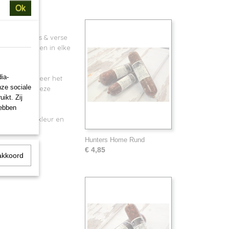
Ok
s Kippenvlees & verse
lle ras honden in elke
ia-
voor onder meer het
nze sociale
nd. Ook is deze
ikt. Zij
problemen.
hebben
atige geur, kleur en
Hunters Home Rund
€ 4,85
akkoord