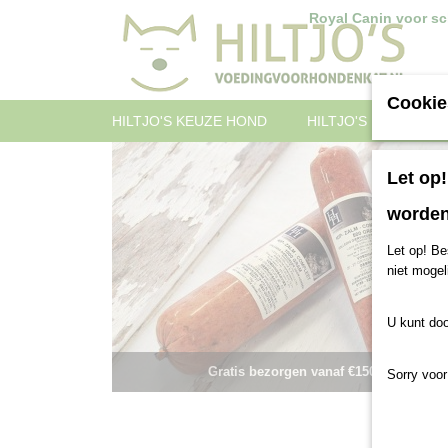
Royal Canin voor sch
Cookie
HILTJO'S KEUZE HOND
HILTJO'S KEUZE KAT
Let op
worden
Let op! Be
niet mogel
U kunt doo
Gratis bezorgen vanaf €150
Sorry voor