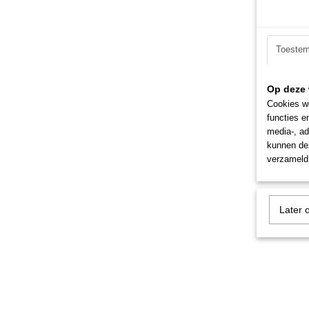
Toeste
Op deze 
Cookies wo
functies e
media-, ad
kunnen dez
verzameld 
Later 