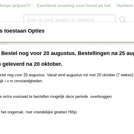
erpe prijzen!!!
Carnibest ervaring voor hond en kat
Hunters
s toestaan Opties
ROYAL CANIN
VERS VLEES
SNACKS
HOUDB
Hunters Home KipZalm
! Bestel nog voor 20 augustus. Bestellingen na 25 au
€ 4,85
 geleverd na 20 oktober.
(inclusief btw 21%)
Levertijd op afspraak uit eigen voorraad
stel nog voor 20 augustus. Vanaf eind augustus tot met 20 oktober (7 weken) 
ijk i.v.m.omstandgheden.
Aantal
r extra voorraad te bestellen mogelijk deze periode overbruggen.
IN WINKELWAGEN
 het ongemak, met vriendelijke groeten Hiltjo
Omschrijving