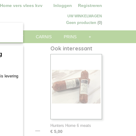
 Home vers vlees kvv
Inloggen
Registreren
UW WINKELWAGEN
Geen producten
(0)
ARE WORST
CARNIS
PRINS
+
Ook interessant
g
is levering
Hunters Home 6 meats
€ 5,00