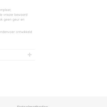
ompleet,
e vriezer bewaard
ook geen geur en
ondenvoer ontwikkeld