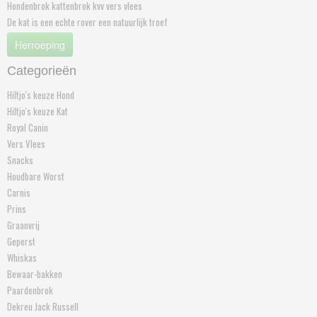
Hondenbrok kattenbrok kvv vers vlees
De kat is een echte rover een natuurlijk troef
Herroeping
Categorieën
Hiltjo's keuze Hond
Hiltjo's keuze Kat
Royal Canin
Vers Vlees
Snacks
Houdbare Worst
Carnis
Prins
Graanvrij
Geperst
Whiskas
Bewaar-bakken
Paardenbrok
Dekreu Jack Russell