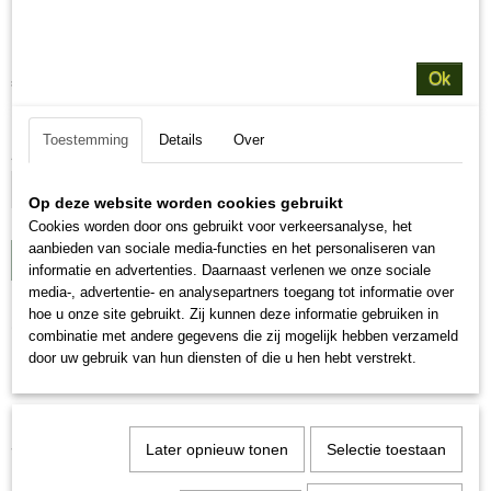
Hunters Home Pens
€ 5,25
Ok
(inclusief btw 21%)
Levertijd op afspraak uit eigen voorraad
Toestemming
Details
Over
Aantal
Op deze website worden cookies gebruikt
Cookies worden door ons gebruikt voor verkeersanalyse, het
aanbieden van sociale media-functies en het personaliseren van
IN WINKELWAGEN
informatie en advertenties. Daarnaast verlenen we onze sociale
media-, advertentie- en analysepartners toegang tot informatie over
hoe u onze site gebruikt. Zij kunnen deze informatie gebruiken in
Omschrijving
combinatie met andere gegevens die zij mogelijk hebben verzameld
door uw gebruik van hun diensten of die u hen hebt verstrekt.
Hunters Home Pens
Hunters Home Runderpensis een 100% natuurlijke voeding
Later opnieuw tonen
Selectie toestaan
van verse Pens. Deze Vlees Voeding is geschikt voor alle ras
honden in elke levensfase. Van puppy tot senior honden.