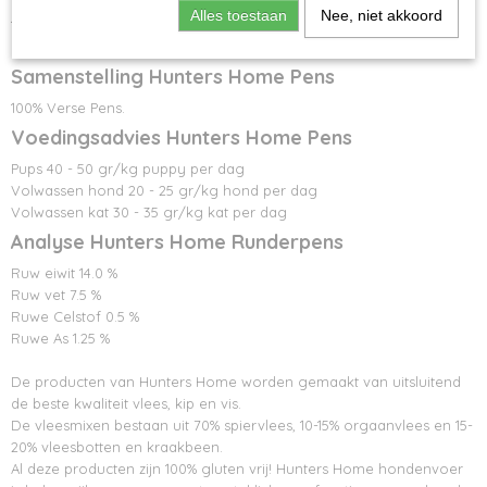
Alles toestaan
Nee, niet akkoord
100% Natuurlijk en gegarandeerd vrij van gluten, granen,
kunstmatige geur, kleur en smaakstoffen.
Samenstelling Hunters Home Pens
100% Verse Pens.
Voedingsadvies Hunters Home Pens
Pups 40 - 50 gr/kg puppy per dag
Volwassen hond 20 - 25 gr/kg hond per dag
Volwassen kat 30 - 35 gr/kg kat per dag
Analyse Hunters Home Runderpens
Ruw eiwit 14.0 %
Ruw vet 7.5 %
Ruwe Celstof 0.5 %
Ruwe As 1.25 %
De producten van Hunters Home worden gemaakt van uitsluitend
de beste kwaliteit vlees, kip en vis.
De vleesmixen bestaan uit 70% spiervlees, 10-15% orgaanvlees en 15-
20% vleesbotten en kraakbeen.
Al deze producten zijn 100% gluten vrij! Hunters Home hondenvoer