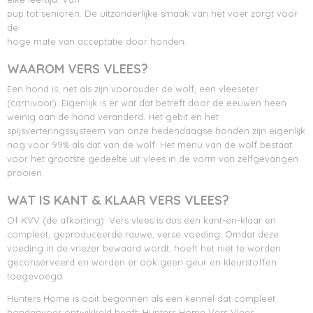
pup tot senioren. De uitzonderlijke smaak van het voer zorgt voor
de
hoge mate van acceptatie door honden.
WAAROM VERS VLEES?
Een hond is, net als zijn voorouder de wolf, een vleeseter
(carnivoor). Eigenlijk is er wat dat betreft door de eeuwen heen
weinig aan de hond veranderd. Het gebit en het
spijsverteringssysteem van onze hedendaagse honden zijn eigenlijk
nog voor 99% als dat van de wolf. Het menu van de wolf bestaat
voor het grootste gedeelte uit vlees in de vorm van zelfgevangen
prooien.
WAT IS KANT & KLAAR VERS VLEES?
Of KVV (de afkorting). Vers vlees is dus een kant-en-klaar en
compleet, geproduceerde rauwe, verse voeding. Omdat deze
voeding in de vriezer bewaard wordt, hoeft het niet te worden
geconserveerd en worden er ook geen geur en kleurstoffen
toegevoegd
Hunters Home is ooit begonnen als een kennel dat compleet
hondenvoer ontwikkeld heeft: Hunters Home Vers Vlees.